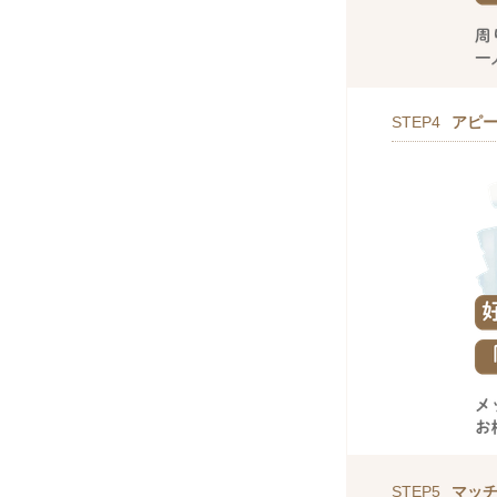
STEP4
アピ
STEP5
マッ