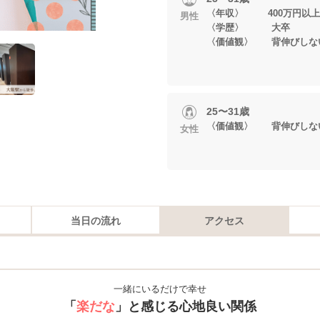
〈年収〉 400万円以上
男性
〈学歴〉 大卒
〈価値観〉 背伸びしな
25〜31歳
〈価値観〉 背伸びしな
女性
当日の流れ
アクセス
一緒にいるだけで幸せ
「
楽だな
」と感じる
心地良い関係