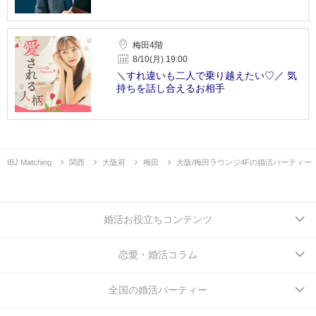
梅田4階
8/10(月) 19:00
＼すれ違いも二人で乗り越えたい♡／ 気
持ちを話し合えるお相手
IBJ Matching
関西
大阪府
梅田
大阪/梅田ラウンジ4Fの婚活パーティー
婚活お役立ちコンテンツ
恋愛・婚活コラム
全国の婚活パーティー