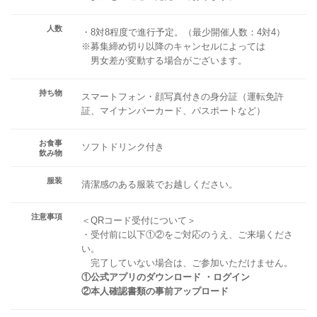
人数
・8対8程度で進行予定。（最少開催人数：4対4）
※募集締め切り以降のキャンセルによっては
男女差が変動する場合がございます。
持ち物
スマートフォン・顔写真付きの身分証（運転免許
証、マイナンバーカード、パスポートなど）
お食事
ソフトドリンク付き
飲み物
服装
清潔感のある服装でお越しください。
注意事項
＜QRコード受付について＞
・受付前に以下①②をご対応のうえ、ご来場くださ
い。
完了していない場合は、ご参加いただけません。
①公式アプリのダウンロード ・ログイン
②本人確認書類の事前アップロード