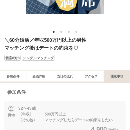
1
2
3
4
＼60分婚活／年収500万円以上の男性
マッチング後はデートの約束を♡
個室8対8
シングルマッチング
参加条件
企画詳細
当日の流れ
アクセス
注意事項
参加条件
32〜43歳
〈年収〉 500万円以上
男性
〈その他〉 マッチングしたらデートの約束をしたい
4,900
円(税込)