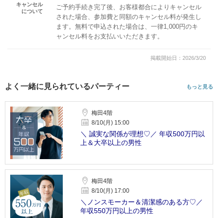
キャンセル
ご予約手続き完了後、お客様都合によりキャンセル
について
された場合、参加費と同額のキャンセル料が発生し
ます。無料で申込された場合は、一律1,000円のキ
ャンセル料をお支払いいただきます。
掲載開始日：2026/3/20
よく一緒に見られているパーティー
もっと見る
梅田4階
8/10(月) 15:00
＼ 誠実な関係が理想♡／ 年収500万円以
上＆大卒以上の男性
梅田4階
8/10(月) 17:00
＼ノンスモーカー＆清潔感のある方♡／
年収550万円以上の男性