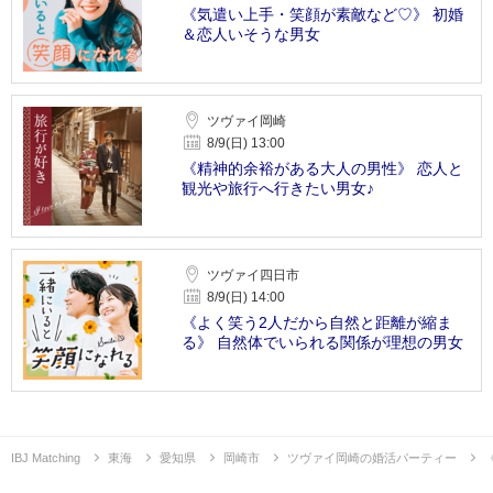
《気遣い上手・笑顔が素敵など♡》 初婚
＆恋人いそうな男女
ツヴァイ岡崎
8/9(日) 13:00
《精神的余裕がある大人の男性》 恋人と
観光や旅行へ行きたい男女♪
ツヴァイ四日市
8/9(日) 14:00
《よく笑う2人だから自然と距離が縮ま
る》 自然体でいられる関係が理想の男女
IBJ Matching
東海
愛知県
岡崎市
ツヴァイ岡崎の婚活パーティー