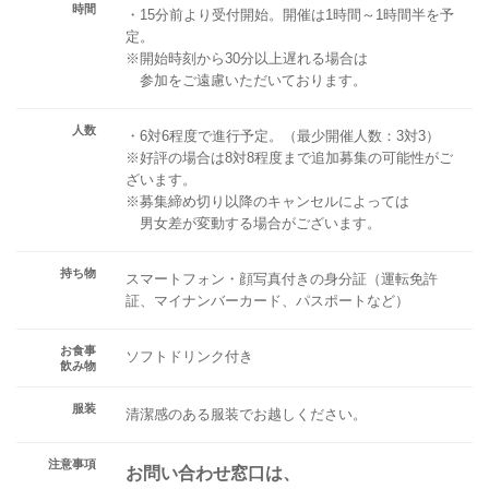
時間
・15分前より受付開始。開催は1時間～1時間半を予
定。
※開始時刻から30分以上遅れる場合は
参加をご遠慮いただいております。
人数
・6対6程度で進行予定。（最少開催人数：3対3）
※好評の場合は8対8程度まで追加募集の可能性がご
ざいます。
※募集締め切り以降のキャンセルによっては
男女差が変動する場合がございます。
持ち物
スマートフォン・顔写真付きの身分証（運転免許
証、マイナンバーカード、パスポートなど）
お食事
ソフトドリンク付き
飲み物
服装
清潔感のある服装でお越しください。
注意事項
お問い合わせ窓口は、