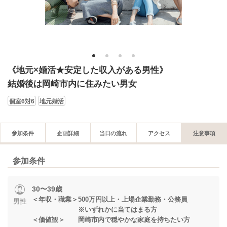
1
2
3
4
《地元×婚活★安定した収入がある男性》
結婚後は岡崎市内に住みたい男女
個室6対6
地元婚活
参加条件
企画詳細
当日の流れ
アクセス
注意事項
参加条件
30〜39歳
＜年収・職業＞500万円以上・上場企業勤務・公務員
男性
※いずれかに当てはまる方
＜価値観＞ 岡崎市内で穏やかな家庭を持ちたい方