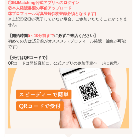
①IBJMatching公式アプリへのログイン
②本人確認書類の事前アップロード
③プロフィール写真登録(1枚登録必須となります)
※上記①②③が完了していない場合、ご参加いただくことができま
せん。
【開始時間
5～10分前まで
に必ずご来店ください】
初めての方は15分前がオススメ♪（プロフィール確認・編集が可能
です）
【受付はQRコードで】
QRコードは開始直前に、公式アプリの参加予定ページに表示♪