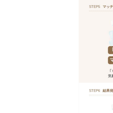
STEP5
マッ
STEP6
結果