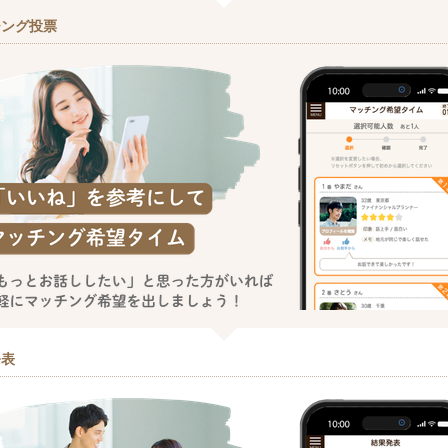
チング投票
発表