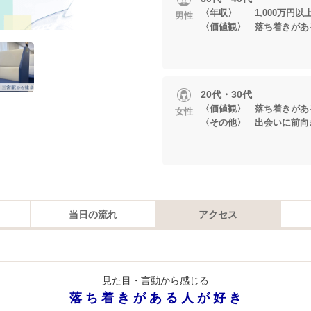
〈年収〉 1,000万円以
男性
〈価値観〉 落ち着きがあ
20代・30代
〈価値観〉 落ち着きがあ
女性
〈その他〉 出会いに前向
当日の流れ
アクセス
見た目・言動から感じる
落 ち 着 き が あ る 人 が 好 き