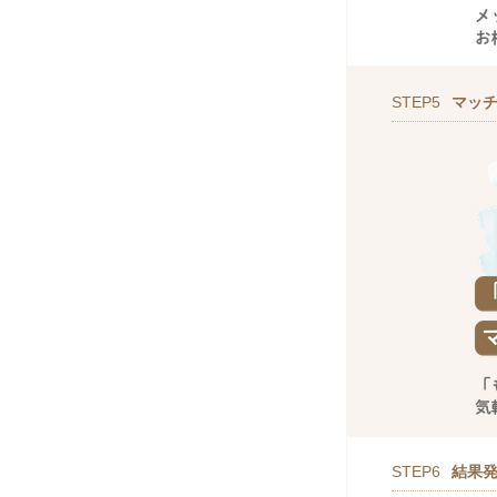
STEP5
マッ
STEP6
結果