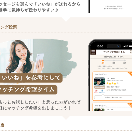
チング投票
発表