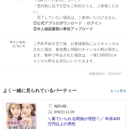
＜QRコード受付について＞
・受付前に以下①②をご対応のうえ、ご来場くださ
い。
完了していない場合は、ご参加いただけません。
①公式アプリのダウンロード ・ログイン
②本人確認書類の事前アップロード
キャンセル
ご予約手続き完了後、お客様都合によりキャンセル
について
された場合、参加費と同額のキャンセル料が発生し
ます。無料で申込された場合は、一律1,000円のキ
ャンセル料をお支払いいただきます。
掲載開始日：2026/4/17
よく一緒に見られているパーティー
もっと見る
梅田4階
8/9(日) 11:00
＼素でいられる関係が理想♡／ 年収400
万円以上の男性