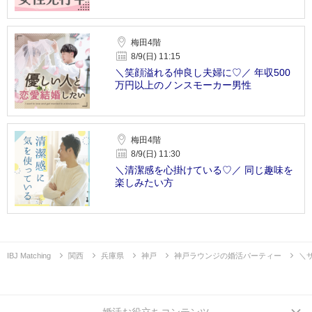
梅田4階
8/9(日) 11:15
＼笑顔溢れる仲良し夫婦に♡／ 年収500
万円以上のノンスモーカー男性
梅田4階
8/9(日) 11:30
＼清潔感を心掛けている♡／ 同じ趣味を
楽しみたい方
IBJ Matching
関西
兵庫県
神戸
神戸ラウンジの婚活パーティー
＼
婚活お役立ちコンテンツ