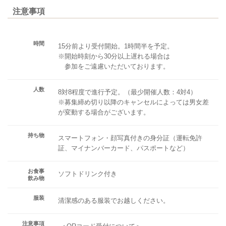
注意事項
時間
15分前より受付開始。1時間半を予定。
※開始時刻から30分以上遅れる場合は
参加をご遠慮いただいております。
人数
8対8程度で進行予定。（最少開催人数：4対4）
※募集締め切り以降のキャンセルによっては男女差
が変動する場合がございます。
持ち物
スマートフォン・顔写真付きの身分証（運転免許
証、マイナンバーカード、パスポートなど）
お食事
ソフトドリンク付き
飲み物
服装
清潔感のある服装でお越しください。
注意事項