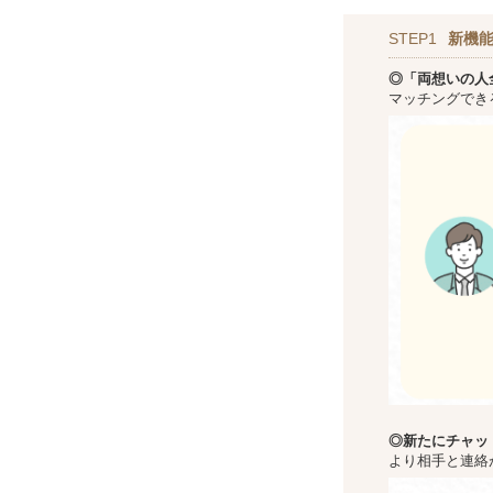
STEP1
新機
◎「両想いの人
マッチングでき
◎新た
にチャッ
より相手と連絡