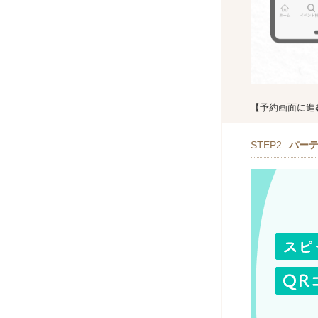
【予約画面に進
STEP2
パー