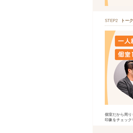
STEP2
トー
個室だから周り
印象をチェック