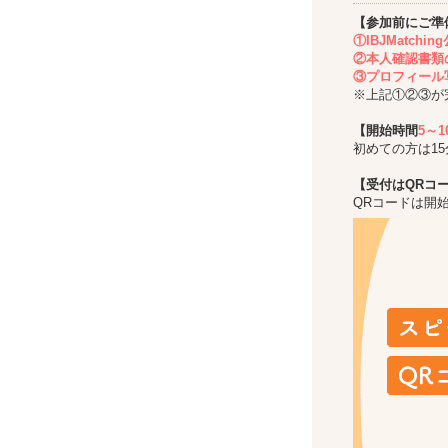
【参加前にご準
①IBJMatch
②本人確認書類
③プロフィール
※上記①②③が
【開始時間
5～
初めての方は1
【受付はQRコ
QRコードは開