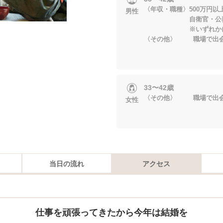
〈年収・職種〉500万円以
男性
自衛官・公務員
※いずれかに当
〈その他〉 職場で出会
33〜42歳
〈その他〉 職場で出会
女性
当日の流れ
アクセス
仕事を頑張ってきたから今年は結婚を