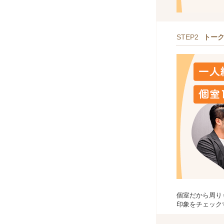
STEP2
トー
個室だから周り
印象をチェック