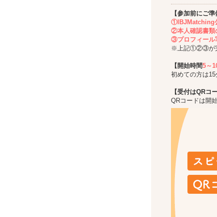
【参加前にご準
①IBJMatch
②本人確認書類
③プロフィール
※上記①②③が
【開始時間
5～
初めての方は1
【受付はQRコ
QRコードは開