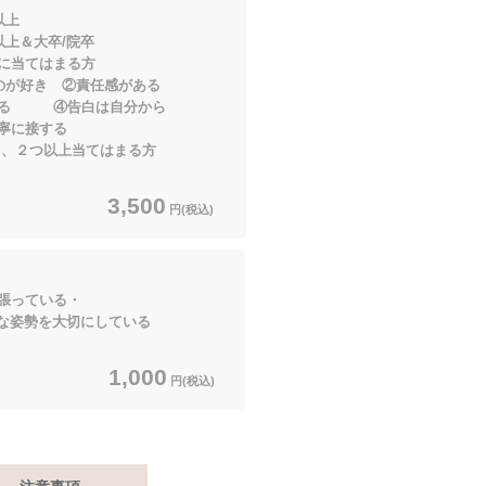
以上
大卒/院卒
てはまる方
のが好き ②責任感がある
④告白は自分から
に接する
つ以上当てはまる方
3,500
円(税込)
張っている・
を大切にしている
1,000
円(税込)