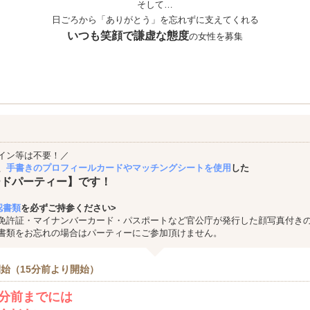
そして…
日ごろから「ありがとう」を忘れずに支えてくれる
いつも笑顔で謙虚な態度
の
女性を募集
イン等は不要！／
、
手書きのプロフィールカードやマッチングシートを使用
した
ードパーティー】です！
認書類
を必ずご持参ください>
免許証・マイナンバーカード・パスポートなど官公庁が発行した顔写真付き
書類をお忘れの場合はパーティーにご参加頂けません。
始（15分前より開始）
0分前までには