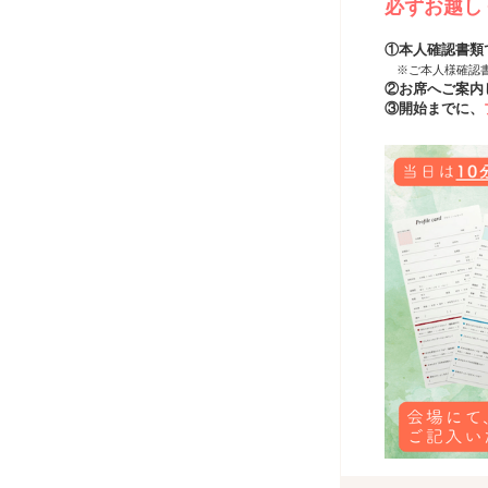
必ずお越し
①本人確認書類
※ご本人様確認
②お席へご案内
③開始までに、