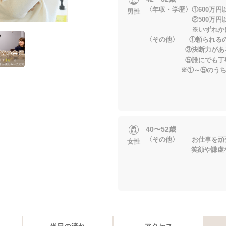
〈年収・学歴〉①600万円
男性
②500万円以上＆
※いずれかに当
〈その他〉 ①頼られる
③決断力がある 
⑤誰にでも丁寧
※①～⑤のうち、２
40〜52歳
〈その他〉 お仕事を頑
女性
笑顔や謙虚な姿勢