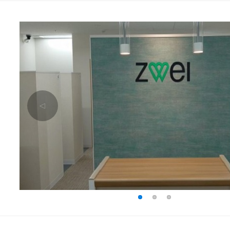
△
1
2
3