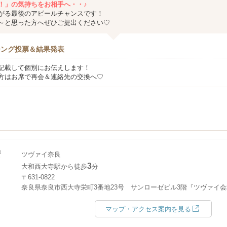
！」の気持ちをお相手へ・・♪
がる最後のアピールチャンスです！
～と思った方へぜひご提出ください♡
チング投票＆結果発表
記載して個別にお伝えします！
方はお席で再会＆連絡先の交換へ♡
所
ツヴァイ奈良
3
大和西大寺駅から徒歩
分
〒631-0822
奈良県奈良市西大寺栄町3番地23号 サンローゼビル3階『ツヴァイ
マップ・アクセス案内を見る