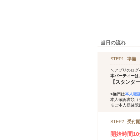
当日の流れ
STEP1
準備
＼アプリのログ
本パーティーは
【スタンダ
<当日は
本人確
本人確認書類（
※ご本人様確認
STEP2
受付開
開始時間1