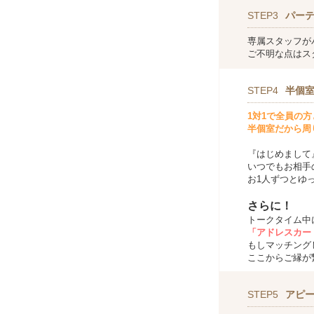
STEP3
パー
専属スタッフが
ご不明な点はス
STEP4
半個室
1対1で全員の
半個室だから周
『はじめまして
いつでもお相手
お1人ずつとゆ
さらに！
トークタイム中
「アドレスカー
もしマッチング
ここからご縁が
STEP5
アピ