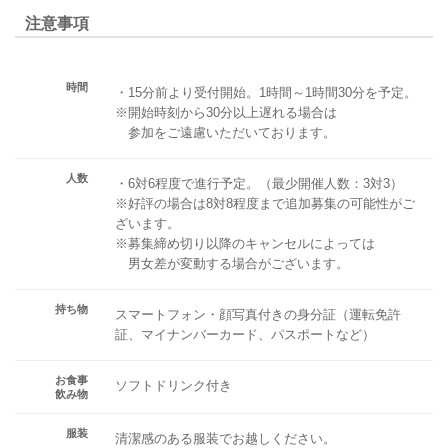
注意事項
時間
・15分前より受付開始。1時間～1時間30分を予定。
※開始時刻から30分以上遅れる場合は
参加をご遠慮いただいております。
人数
・6対6程度で進行予定。（最少開催人数：3対3）
※好評の場合は8対8程度まで追加募集の可能性がご
ざいます。
※募集締め切り以降のキャンセルによっては
男女差が変動する場合がございます。
持ち物
スマートフォン・顔写真付きの身分証（運転免許
証、マイナンバーカード、パスポートなど）
お食事
ソフトドリンク付き
飲み物
服装
清潔感のある服装でお越しください。