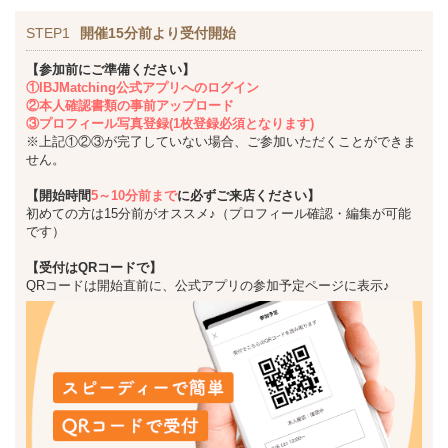
STEP1
開催15分前より受付開始
【参加前にご準備ください】
①IBJMatching公式アプリへのログイン
②本人確認書類の事前アップロード
③プロフィール写真登録(1枚登録必須となります)
※上記①②③が完了していない場合、ご参加いただくことができま
せん。
【開始時間
5～10分前まで
に必ずご来店ください】
初めての方は15分前がオススメ♪（プロフィール確認・編集が可能
です）
【受付はQRコードで】
QRコードは開始直前に、公式アプリの参加予定ページに表示♪