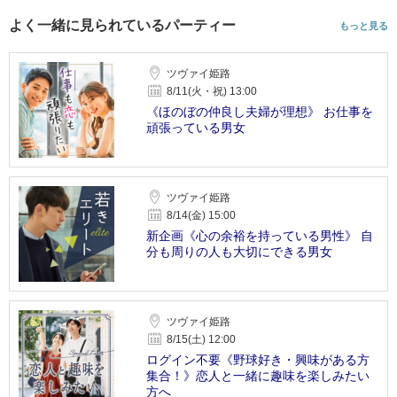
よく一緒に見られているパーティー
もっと見る
ツヴァイ姫路
8/11(火・祝) 13:00
《ほのぼの仲良し夫婦が理想》 お仕事を
頑張っている男女
ツヴァイ姫路
8/14(金) 15:00
新企画《心の余裕を持っている男性》 自
分も周りの人も大切にできる男女
ツヴァイ姫路
8/15(土) 12:00
ログイン不要《野球好き・興味がある方
集合！》恋人と一緒に趣味を楽しみたい
方へ