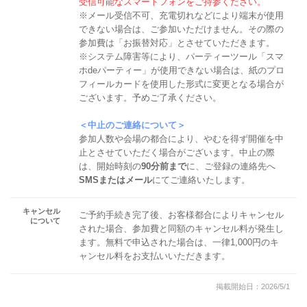
受信可能なスマートフォンをご持参ください。
※メール受信不可、充電切れなどにより端末が使用
できない場合は、ご参加いただけません。その際の
参加費は「お振替対応」とさせていただきます。
※システム障害等により、パーティーツール「スマ
ホdeパーティー」が使用できない場合は、紙のプロ
フィールカードを使用した形式に変更となる場合が
ございます。予めご了承ください。
＜中止のご連絡について＞
参加人数や会場の都合により、やむを得ず開催を中
止とさせていただく場合がございます。中止の際
は、開始時刻の
90分前まで
に、ご登録の連絡先へ
SMSまたはメール
にてご連絡いたします。
キャンセル
ご予約手続き完了後、お客様都合によりキャンセル
について
された場合、参加費と同額のキャンセル料が発生し
ます。無料で申込された場合は、一律1,000円のキ
ャンセル料をお支払いいただきます。
掲載開始日：2026/5/1