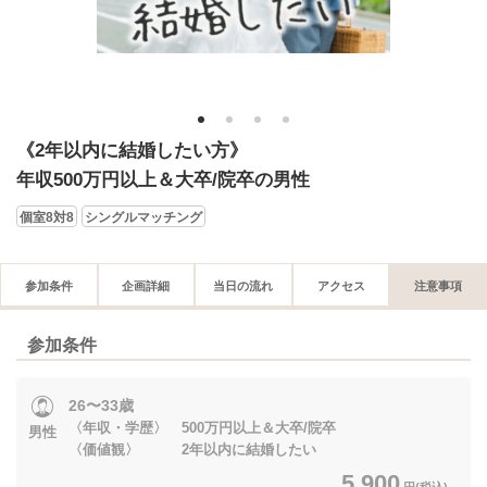
1
2
3
4
《2年以内に結婚したい方》
年収500万円以上＆大卒/院卒の男性
個室8対8
シングルマッチング
参加条件
企画詳細
当日の流れ
アクセス
注意事項
参加条件
26〜33歳
〈年収・学歴〉 500万円以上＆大卒/院卒
男性
〈価値観〉 2年以内に結婚したい
5,900
円(税込)