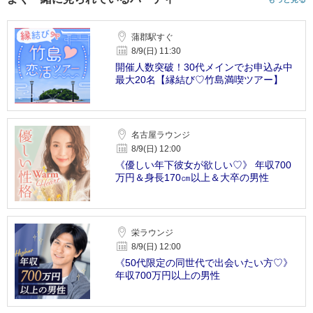
蒲郡駅すぐ
8/9(日) 11:30
開催人数突破！30代メインでお申込み中
最大20名【縁結び♡竹島満喫ツアー】
名古屋ラウンジ
8/9(日) 12:00
《優しい年下彼女が欲しい♡》 年収700
万円＆身長170㎝以上＆大卒の男性
栄ラウンジ
8/9(日) 12:00
《50代限定の同世代で出会いたい方♡》
年収700万円以上の男性