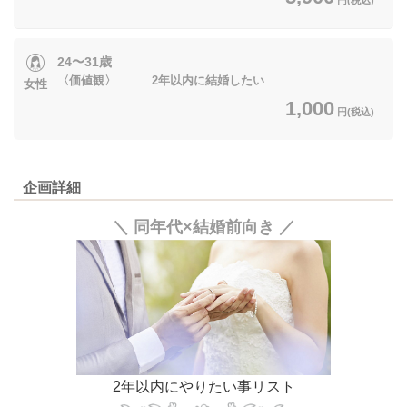
24〜31歳
〈価値観〉 2年以内に結婚したい
女性
1,000
円(税込)
企画詳細
＼ 同年代×結婚前向き ／
2年以内にやりたい事リスト