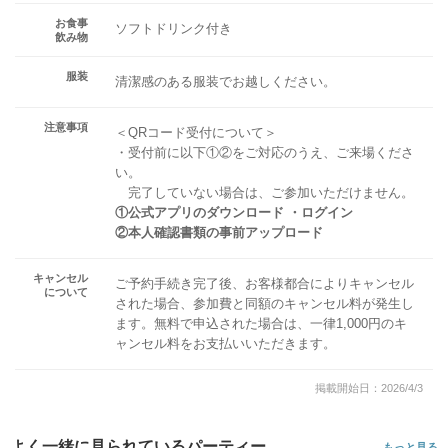
お食事
ソフトドリンク付き
飲み物
服装
清潔感のある服装でお越しください。
注意事項
＜QRコード受付について＞
・受付前に以下①②をご対応のうえ、ご来場くださ
い。
完了していない場合は、ご参加いただけません。
①公式アプリのダウンロード ・ログイン
②本人確認書類の事前アップロード
キャンセル
ご予約手続き完了後、お客様都合によりキャンセル
について
された場合、参加費と同額のキャンセル料が発生し
ます。無料で申込された場合は、一律1,000円のキ
ャンセル料をお支払いいただきます。
掲載開始日：2026/4/3
よく一緒に見られているパーティー
もっと見る