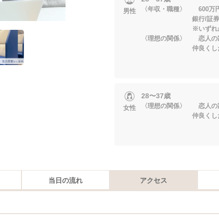
〈年収・職種〉 600万
男性
銀行/証券 ・
※いずれかに当
〈理想の関係〉 恋人の
仲良くした
28〜37歳
〈理想の関係〉 恋人の
女性
仲良くした
当日の流れ
アクセス