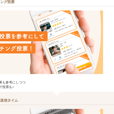
チング投票
果も参考にしつつ
グ投票を♪
先送信タイム