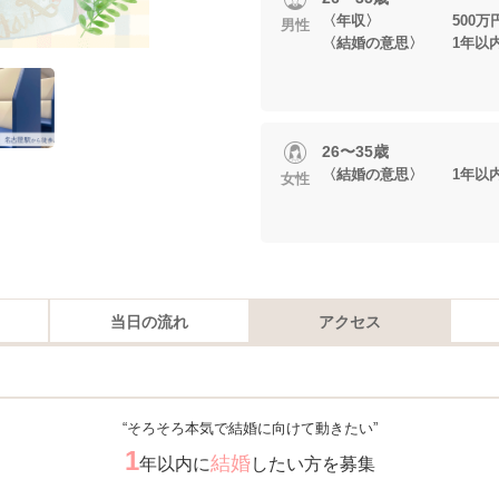
〈年収〉 500万円
男性
〈結婚の意思〉 1年以
26〜35歳
〈結婚の意思〉 1年以
女性
当日の流れ
アクセス
“そろそろ本気で結婚に向けて動きたい”
1
結婚
年以内に
したい方を募集