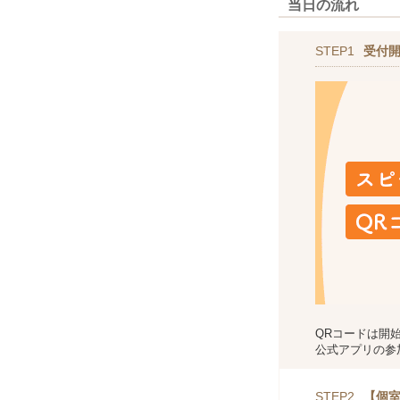
当日の流れ
STEP1
受付
QRコードは開
公式アプリの参
STEP2
【個室