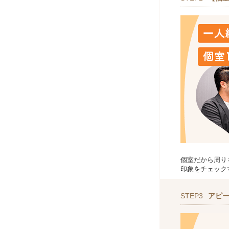
個室だから周り
印象をチェック
STEP3
アピ