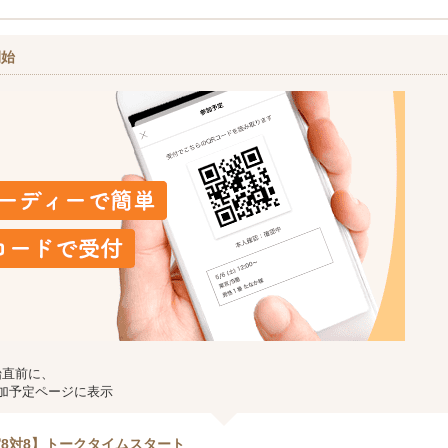
開始
始直前に、
加予定ページに表示
8対8】トークタイムスタート