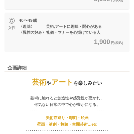
40〜49歳
〈趣味〉 芸術,アートに趣味・関心がある
女性
〈異性の好み〉礼儀・マナーを心掛けている人
1,900
円(税込)
企画詳細
芸術
アート
や
を楽しみたい
芸術に触れると創造性や感受性が磨かれ、
何気ない日常の中で心が豊かになる。
‥‥‥‥‥‥‥‥‥‥‥‥‥‥‥‥‥‥‥‥
美術館巡り・彫刻・絵画
壁画・演劇・舞踏・空間芸術…etc
‥‥‥‥‥‥‥‥‥‥‥‥‥‥‥‥‥‥‥‥