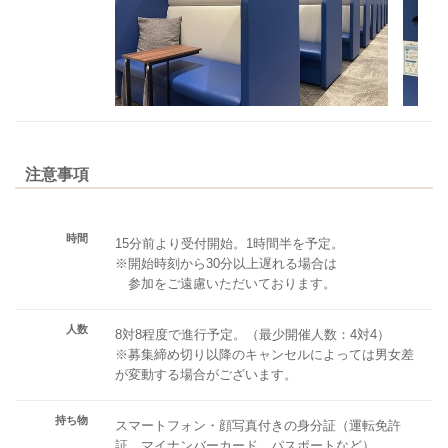
注意事項
時間
15分前より受付開始。1時間半を予定。
※開始時刻から30分以上遅れる場合は
参加をご遠慮いただいております。
人数
8対8程度で進行予定。（最少開催人数：4対4）
※募集締め切り以降のキャンセルによっては男女差
が変動する場合がございます。
持ち物
スマートフォン・顔写真付きの身分証（運転免許
証、マイナンバーカード、パスポートなど）