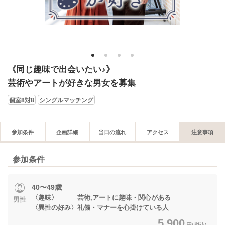
1
2
3
4
《同じ趣味で出会いたい♪》
芸術やアートが好きな男女を募集
個室8対8
シングルマッチング
参加条件
企画詳細
当日の流れ
アクセス
注意事項
参加条件
40〜49歳
〈趣味〉 芸術,アートに趣味・関心がある
男性
〈異性の好み〉礼儀・マナーを心掛けている人
5,900
円(税込)