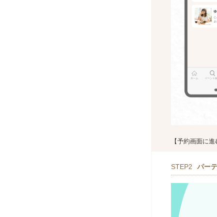
【予約画面に進
STEP2
パー