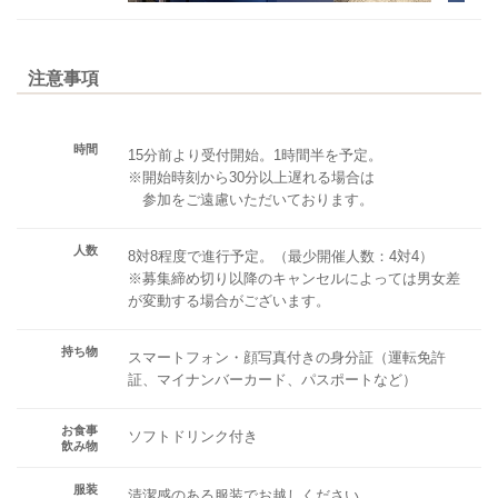
注意事項
時間
15分前より受付開始。1時間半を予定。
※開始時刻から30分以上遅れる場合は
参加をご遠慮いただいております。
人数
8対8程度で進行予定。（最少開催人数：4対4）
※募集締め切り以降のキャンセルによっては男女差
が変動する場合がございます。
持ち物
スマートフォン・顔写真付きの身分証（運転免許
証、マイナンバーカード、パスポートなど）
お食事
ソフトドリンク付き
飲み物
服装
清潔感のある服装でお越しください。