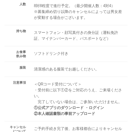
人数
8対8程度で進行予定。（最少開催人数：4対4）
※募集締め切り以降のキャンセルによっては男女差
が変動する場合がございます。
持ち物
スマートフォン・顔写真付きの身分証（運転免許
証、マイナンバーカード、パスポートなど）
お食事
ソフトドリンク付き
飲み物
服装
清潔感のある服装でお越しください。
注意事項
＜QRコード受付について＞
・受付前に以下①②をご対応のうえ、ご来場くださ
い。
完了していない場合は、ご参加いただけません。
①公式アプリのダウンロード ・ログイン
②本人確認書類の事前アップロード
キャンセル
ご予約手続き完了後、お客様都合によりキャンセル
について