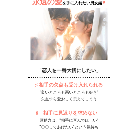
永遠の愛
♥
を手に入れたい男女編
「恋人を一番大切にしたい」
+‥‥‥‥‥‥‥‥‥‥‥‥‥‥‥‥‥‥+
♯ 相手の欠点も受け入れられる
”良いところも悪いところも好き”
欠点すら愛おしく思えてしまう
♯ 相手に見返りを求めない
原動力は、"相手に喜んでほしい"
"〇〇してあげたい"という気持ち