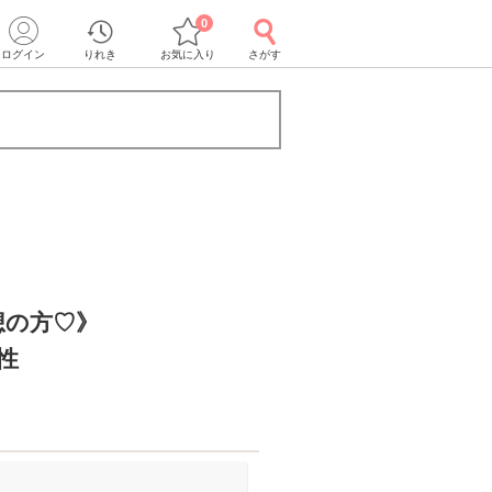
0
ログイン
りれき
お気に入り
さがす
想の方♡》
性