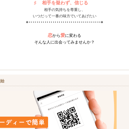
♯ 相手を疑わず、信じる
相手の気持ちを尊重し、
いつだって一番の味方でいてあげたい
+‥‥‥‥‥‥‥‥‥‥‥‥‥‥‥‥‥‥+
恋
愛
から
に変わる
そんな人に出会ってみませんか？
開始