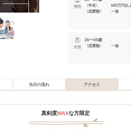
〈年収〉 600万円以
男性
〈恋愛観〉 一途
26〜35歳
〈恋愛観〉 一途
女性
当日の流れ
アクセス
真剣度
MAX
な方限定