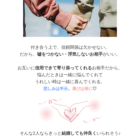
付き合う上で、信頼関係は欠かせない。
だから、
嘘をつかない・浮気しないお相手
がいい。
お互いに
信用できて寄り添ってくれる
お相手だから、
悩んだときは一緒に悩んでくれて
うれしい時は一緒に喜んでくれる。
、
悲しみは半分
喜びは倍に
♡
そんな2人ならきっと
結婚しても仲良く
いられそう♪