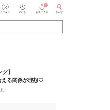
0
ログイン
りれき
お気に入り
さがす
ング】
合える関係が理想♡
き♪