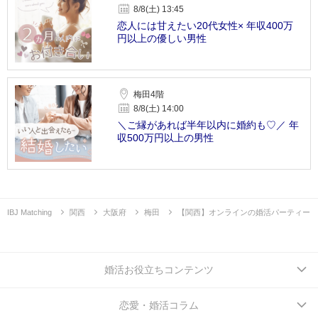
8/8(土) 13:45
恋人には甘えたい20代女性× 年収400万
円以上の優しい男性
梅田4階
8/8(土) 14:00
＼ご縁があれば半年以内に婚約も♡／ 年
収500万円以上の男性
IBJ Matching
関西
大阪府
梅田
【関西】オンラインの婚活パーティー
婚活お役立ちコンテンツ
恋愛・婚活コラム