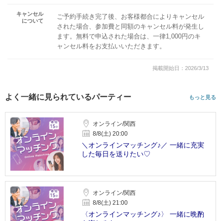
キャンセル
ご予約手続き完了後、お客様都合によりキャンセル
について
された場合、参加費と同額のキャンセル料が発生し
ます。無料で申込された場合は、一律1,000円のキ
ャンセル料をお支払いいただきます。
掲載開始日：2026/3/13
よく一緒に見られているパーティー
もっと見る
オンライン/関西
8/8(土) 20:00
＼オンラインマッチング♪／ 一緒に充実
した毎日を送りたい♡
オンライン/関西
8/8(土) 21:00
〈オンラインマッチング♪〉 一緒に晩酌