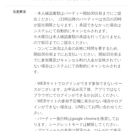
注意事項
・本人確認書類はパーティー開始30分前までにご提
出ください。（21時以降のパーティーは当日の20時
が提出期限となります。）承認できなかった場合は
システムにて自動的にキャンセルされます。
※火曜日は本人確認書類の承認を行っておりません
ので前日までにご提出ください。
・コンビニ決済は入金の反映に時間を要するため、
開始30分前までにお支払いください。開始15分前ま
でに参加費及びキャンセル料の入金が反映されてい
ない場合はシステムにて自動的にキャンセルされま
す。
・WEBサイトでログインができず参加できないケー
スがございます。お申込み完了後、アプリではなく
ブラウザにてログインができるかお試しください。
・WEBサイトの参加予定欄に表示がない場合やログ
インができない場合は、LINEにてお問い合わせくだ
さい。
・パーティー進行時はgoogle chromeを推奨してお
ります。シークレットモードは解除してください。
・プロフィールの名前は苗字のみ、ひらがなで表示