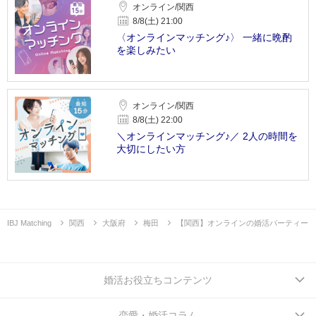
オンライン/関西
8/8(土) 21:00
〈オンラインマッチング♪〉 一緒に晩酌
を楽しみたい
オンライン/関西
8/8(土) 22:00
＼オンラインマッチング♪／ 2人の時間を
大切にしたい方
IBJ Matching
関西
大阪府
梅田
【関西】オンラインの婚活パーティー
婚活お役立ちコンテンツ
恋愛・婚活コラム