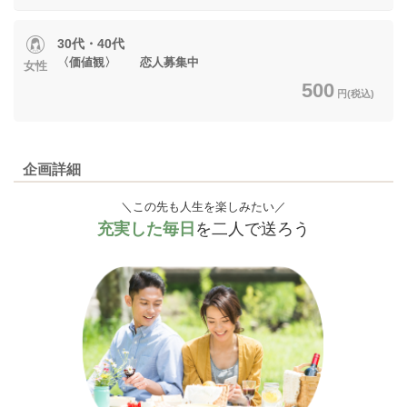
30代・40代
〈価値観〉 恋人募集中
女性
500
円(税込)
企画詳細
＼この先も人生を楽しみたい／
充実した毎日
を二人で送ろう