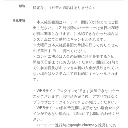
服装
指定なし（ビデオ通話はありません）
注意事項
・本人確認書類はパーティー開始30分前までにご提
出ください。（21時以降のパーティーは当日の20時
が提出期限となります。）承認できなかった場合は
システムにて自動的にキャンセルされます。
※火曜日は本人確認書類の承認を行っておりません
ので前日までにご提出ください。
・コンビニ決済は入金の反映に時間を要するため、
開始30分前までにお支払いください。開始15分前ま
でに参加費及びキャンセル料の入金が反映されてい
ない場合はシステムにて自動的にキャンセルされま
す。
・WEBサイトでログインができず参加できないケー
スがございます。お申込み完了後、アプリではなく
ブラウザにてログインができるかお試しください。
・WEBサイトの参加予定欄に表示がない場合やログ
インができない場合は、LINEにてお問い合わせくだ
さい。
・パーティー進行時はgoogle chromeを推奨してお