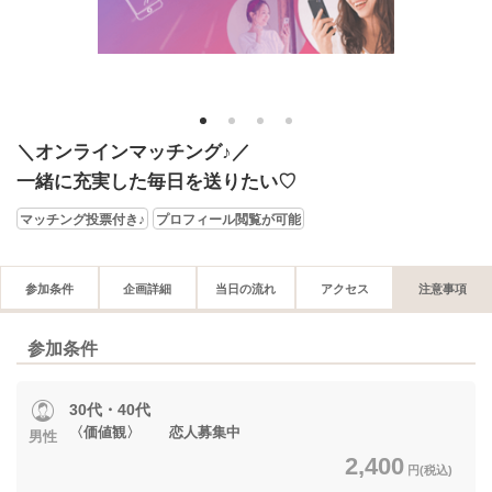
1
2
3
4
＼オンラインマッチング♪／
一緒に充実した毎日を送りたい♡
マッチング投票付き♪
プロフィール閲覧が可能
参加条件
企画詳細
当日の流れ
アクセス
注意事項
参加条件
30代・40代
〈価値観〉 恋人募集中
男性
2,400
円(税込)