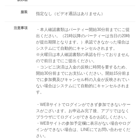
服装
指定なし（ビデオ通話はありません）
注意事項
・本人確認書類はパーティー開始30分前までにご提
出ください。（21時以降のパーティーは当日の20時
が提出期限となります。）承認できなかった場合は
システムにて自動的にキャンセルされます。
※火曜日は本人確認書類の承認を行っておりません
ので前日までにご提出ください。
・コンビニ決済は入金の反映に時間を要するため、
開始30分前までにお支払いください。開始15分前ま
でに参加費及びキャンセル料の入金が反映されてい
ない場合はシステムにて自動的にキャンセルされま
す。
・WEBサイトでログインができず参加できないケー
スがございます。お申込み完了後、アプリではなく
ブラウザにてログインができるかお試しください。
・WEBサイトの参加予定欄に表示がない場合やログ
インができない場合は、LINEにてお問い合わせくだ
さい。