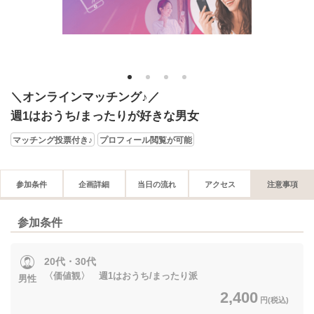
1
2
3
4
＼オンラインマッチング♪／
週1はおうち/まったりが好きな男女
マッチング投票付き♪
プロフィール閲覧が可能
参加条件
企画詳細
当日の流れ
アクセス
注意事項
参加条件
20代・30代
〈価値観〉 週1はおうち/まったり派
男性
2,400
円(税込)