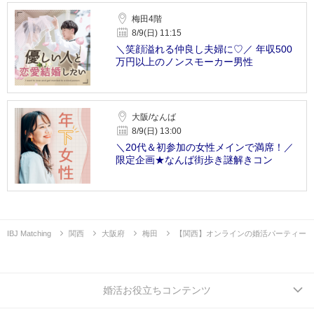
梅田4階
8/9(日) 11:15
＼笑顔溢れる仲良し夫婦に♡／ 年収500
万円以上のノンスモーカー男性
大阪/なんば
8/9(日) 13:00
＼20代＆初参加の女性メインで満席！／
限定企画★なんば街歩き謎解きコン
IBJ Matching
関西
大阪府
梅田
【関西】オンラインの婚活パーティー
婚活お役立ちコンテンツ