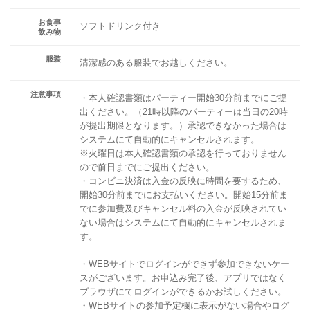
お食事
ソフトドリンク付き
飲み物
服装
清潔感のある服装でお越しください。
注意事項
・本人確認書類はパーティー開始30分前までにご提
出ください。（21時以降のパーティーは当日の20時
が提出期限となります。）承認できなかった場合は
システムにて自動的にキャンセルされます。
※火曜日は本人確認書類の承認を行っておりません
ので前日までにご提出ください。
・コンビニ決済は入金の反映に時間を要するため、
開始30分前までにお支払いください。開始15分前ま
でに参加費及びキャンセル料の入金が反映されてい
ない場合はシステムにて自動的にキャンセルされま
す。
・WEBサイトでログインができず参加できないケー
スがございます。お申込み完了後、アプリではなく
ブラウザにてログインができるかお試しください。
・WEBサイトの参加予定欄に表示がない場合やログ