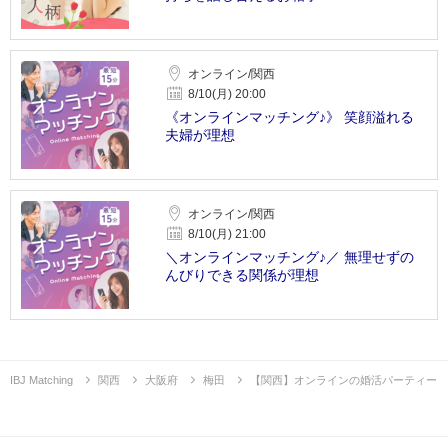
オンライン/関西
8/10(月) 20:00
《オンラインマッチング♪》 笑顔溢れる
夫婦が理想
オンライン/関西
8/10(月) 21:00
＼オンラインマッチング♪／ 無理せずの
んびりできる関係が理想
IBJ Matching
関西
大阪府
梅田
【関西】オンラインの婚活パーティー