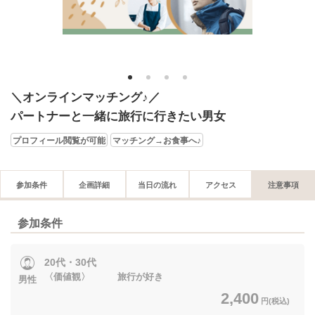
1
2
3
4
＼オンラインマッチング♪／
パートナーと一緒に旅行に行きたい男女
プロフィール閲覧が可能
マッチング→お食事へ♪
参加条件
企画詳細
当日の流れ
アクセス
注意事項
参加条件
20代・30代
〈価値観〉 旅行が好き
男性
2,400
円(税込)