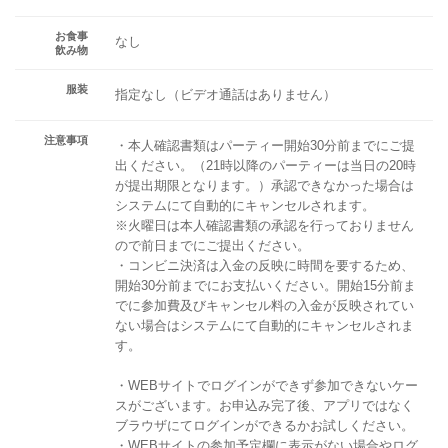
お食事
なし
飲み物
服装
指定なし（ビデオ通話はありません）
注意事項
・本人確認書類はパーティー開始30分前までにご提
出ください。（21時以降のパーティーは当日の20時
が提出期限となります。）承認できなかった場合は
システムにて自動的にキャンセルされます。
※火曜日は本人確認書類の承認を行っておりません
ので前日までにご提出ください。
・コンビニ決済は入金の反映に時間を要するため、
開始30分前までにお支払いください。開始15分前ま
でに参加費及びキャンセル料の入金が反映されてい
ない場合はシステムにて自動的にキャンセルされま
す。
・WEBサイトでログインができず参加できないケー
スがございます。お申込み完了後、アプリではなく
ブラウザにてログインができるかお試しください。
・WEBサイトの参加予定欄に表示がない場合やログ