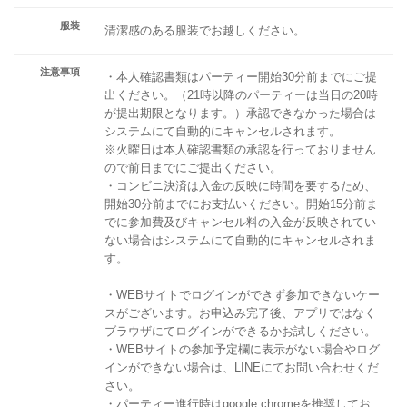
服装
清潔感のある服装でお越しください。
注意事項
・本人確認書類はパーティー開始30分前までにご提
出ください。（21時以降のパーティーは当日の20時
が提出期限となります。）承認できなかった場合は
システムにて自動的にキャンセルされます。
※火曜日は本人確認書類の承認を行っておりません
ので前日までにご提出ください。
・コンビニ決済は入金の反映に時間を要するため、
開始30分前までにお支払いください。開始15分前ま
でに参加費及びキャンセル料の入金が反映されてい
ない場合はシステムにて自動的にキャンセルされま
す。
・WEBサイトでログインができず参加できないケー
スがございます。お申込み完了後、アプリではなく
ブラウザにてログインができるかお試しください。
・WEBサイトの参加予定欄に表示がない場合やログ
インができない場合は、LINEにてお問い合わせくだ
さい。
・パーティー進行時はgoogle chromeを推奨してお