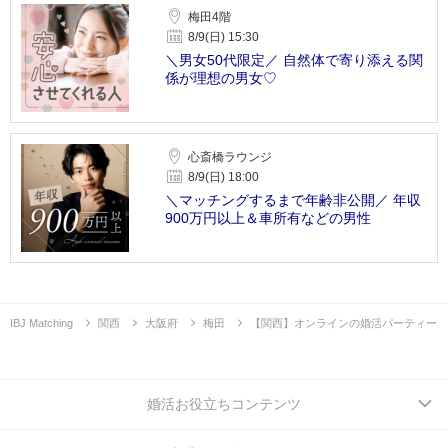
梅田4階
8/9(日) 15:30
＼男女50代限定／ 自然体で寄り添える関
係が理想の男女♡
心斎橋ラウンジ
8/9(日) 18:00
＼マッチングするまで年齢非公開／ 年収
900万円以上＆車所有などの男性
IBJ Matching
関西
大阪府
梅田
【関西】オンラインの婚活パーティー
婚活お役立ちコンテンツ