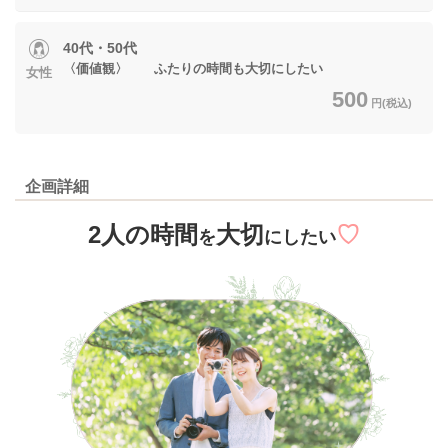
40代・50代
〈価値観〉 ふたりの時間も大切にしたい
女性
500
円(税込)
企画詳細
2人の時間
大切
♡
を
にしたい