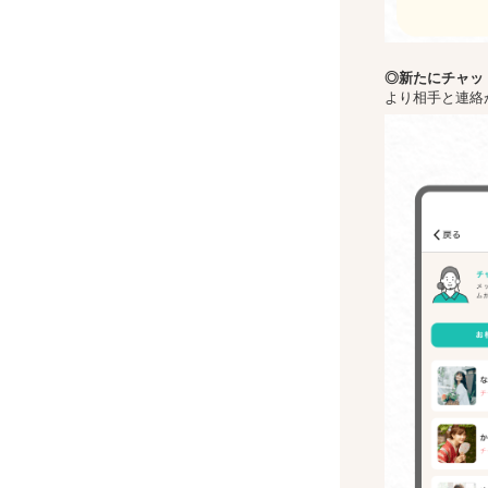
◎新た
にチャッ
より相手と連絡