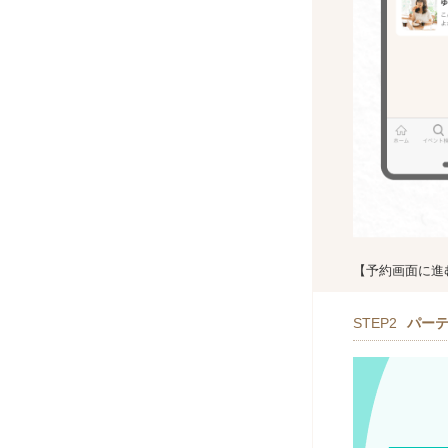
【予約画面に進
STEP2
パー