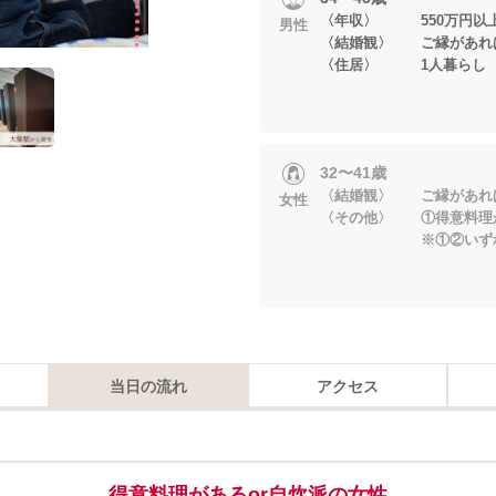
〈年収〉 550万円以
男性
〈結婚観〉 ご縁があれ
〈住居〉 1人暮らし
32〜41歳
〈結婚観〉 ご縁があれ
女性
〈その他〉 ①得意料理
※①②いずれか
当日の流れ
アクセス
得意料理があるor自炊派の女性