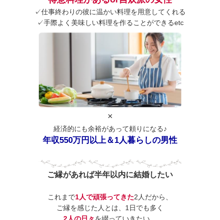
✓仕事終わりの彼に温かい料理を用意してくれる
✓手際よく美味しい料理を作ることができるetc
×
経済的にも余裕があって頼りになる♪
年収550万円以上＆1人暮らしの男性
ご縁があれば半年以内に結婚したい
これまで
1人で頑張ってきた
2人だから、
ご縁を感じた人とは、
1日でも多く
2人の日々
を綴っていきたい。