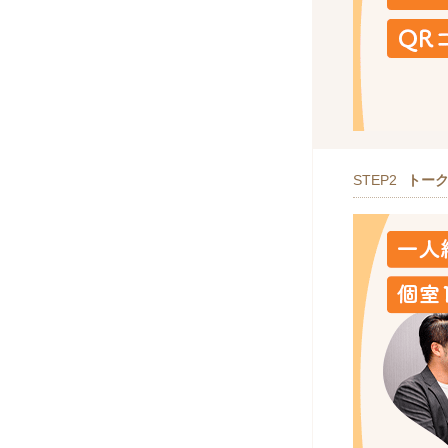
STEP2
トー