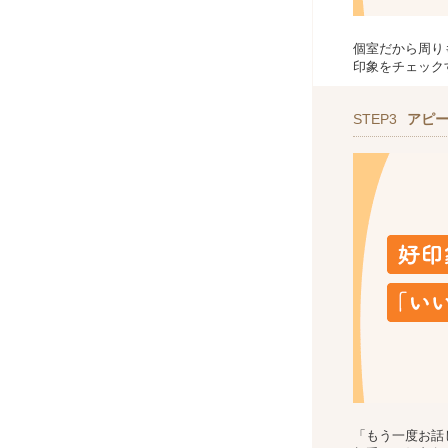
個室だから周り
印象をチェック
STEP3
アピ
「もう一度お話