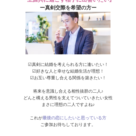
ー真剣交際を希望の方ー
☑︎真剣に結婚を考えられる方に逢いたい！
☑︎好きな人と幸せな結婚生活が理想！
☑︎お互い尊重し合える関係を築きたい！
将来を意識し合える相性抜群の二人♪
どんと構える男性を支えてついていきたい女性
まさに理想の二人ですよね♪
これが
最後の恋にしたいと思っている方
ご参加お待ちしております。