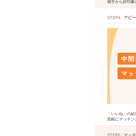
相手から好印象
STEP4
アピ
「いいね」の結
気軽にマッチン
STEP5
マッ