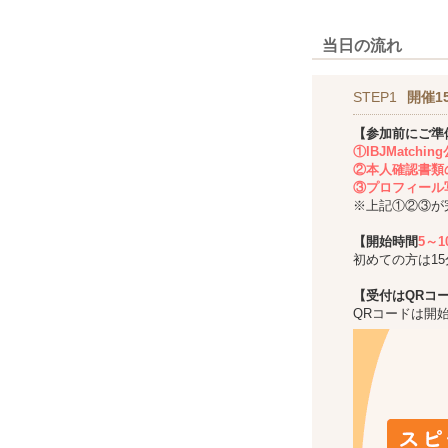
当日の流れ
STEP1
開催1
【参加前にご準
①IBJMatch
②本人確認書類
③プロフィール
※上記①②③が
【開始時間
5～
初めての方は1
【受付はQRコ
QRコードは開