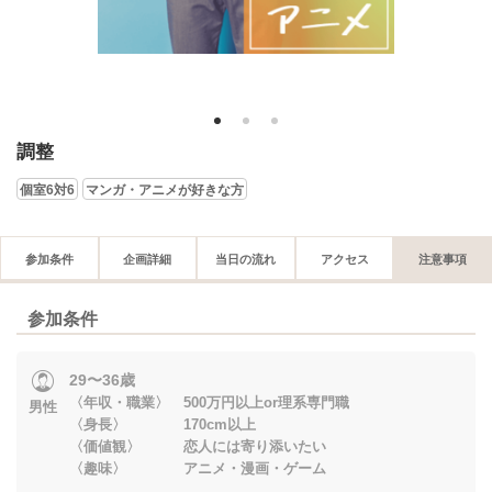
1
2
3
調整
個室6対6
マンガ・アニメが好きな方
参加条件
企画詳細
当日の流れ
アクセス
注意事項
参加条件
29〜36歳
〈年収・職業〉 500万円以上or理系専門職
男性
〈身長〉 170cm以上
〈価値観〉 恋人には寄り添いたい
〈趣味〉 アニメ・漫画・ゲーム