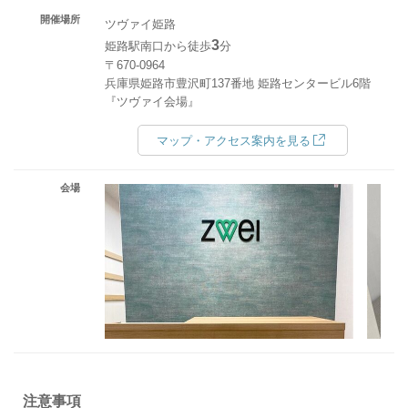
開催場所
ツヴァイ姫路
3
姫路駅南口から徒歩
分
〒670-0964
兵庫県姫路市豊沢町137番地 姫路センタービル6階
『ツヴァイ会場』
マップ・アクセス案内を見る
会場
注意事項