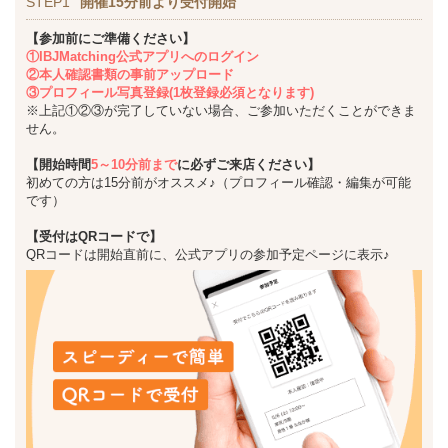
STEP1
開催15分前より受付開始
【参加前にご準備ください】
①IBJMatching公式アプリへのログイン
②本人確認書類の事前アップロード
③プロフィール写真登録(1枚登録必須となります)
※上記①②③が完了していない場合、ご参加いただくことができま
せん。
【開始時間
5～10分前まで
に必ずご来店ください】
初めての方は15分前がオススメ♪（プロフィール確認・編集が可能
です）
【受付はQRコードで】
QRコードは開始直前に、公式アプリの参加予定ページに表示♪