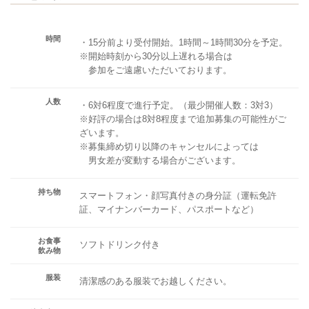
時間
・15分前より受付開始。1時間～1時間30分を予定。
※開始時刻から30分以上遅れる場合は
参加をご遠慮いただいております。
人数
・6対6程度で進行予定。（最少開催人数：3対3）
※好評の場合は8対8程度まで追加募集の可能性がご
ざいます。
※募集締め切り以降のキャンセルによっては
男女差が変動する場合がございます。
持ち物
スマートフォン・顔写真付きの身分証（運転免許
証、マイナンバーカード、パスポートなど）
お食事
ソフトドリンク付き
飲み物
服装
清潔感のある服装でお越しください。