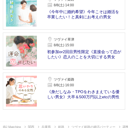
8/8(土) 14:00
《今年中に婚約希望》今年こそは婚活を
卒業したい！と真剣にお考えの男女
ツヴァイ草津
8/8(土) 15:00
初参加or2回目男性限定《直接会って恋が
したい》恋人のことを大切にする男女
ツヴァイ姫路
8/8(土) 16:00
《身だしなみ・TPOをわきまえている優
しい男女》大卒＆500万円以上etcの男性
IBJ Matching
関西
兵庫県
姫路
ツヴァイ姫路の婚活パーティー
調