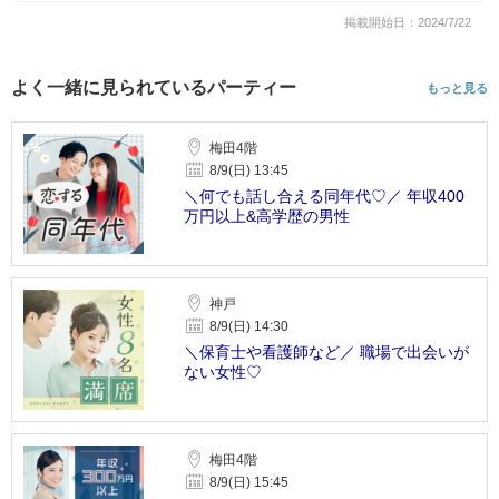
掲載開始日：2024/7/22
よく一緒に見られているパーティー
もっと見る
梅田4階
8/9(日) 13:45
＼何でも話し合える同年代♡／ 年収400
万円以上&高学歴の男性
神戸
8/9(日) 14:30
＼保育士や看護師など／ 職場で出会いが
ない女性♡
梅田4階
8/9(日) 15:45