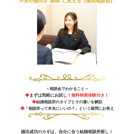
不安や疑問を“納得”に変える【個別相談会】
～相談会でわかること～
◆
まずは気軽にお試し！
無料検索体験付き
！
◆
結婚相談所のタイプとその違いを解説
◆
「相談所って本当にいいの？」という疑問にお答え
婚活成功のカギは、自分に合う結婚相談所探し！