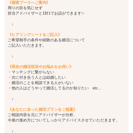
《個室ブースへご案内》
周りの目を気にせず
担当アドバイザーと1対1でお話ができます✨
↓
《ヒアリングシートをご記入》
ご希望相手の条件や経験のある婚活について
ご記入いただきます。
↓
《現在の婚活状況やお悩みをお伺い》
・マッチングに繋がらない
・次に付き合う人とは結婚したい
・婚活のことを相談できる人がいない
・他の人はどうやって婚活してるのか知りたい etc...
↓
《あなたに合った婚活プランをご提案》
ご相談内容を元にアドバイザーが分析、
今後の進め方についてしっかりアドバイスさせていただきます。
↓