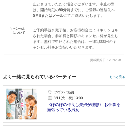
止とさせていただく場合がございます。中止の際
は、開始時刻の
90分前まで
に、ご登録の連絡先へ
SMSまたはメール
にてご連絡いたします。
キャンセル
ご予約手続き完了後、お客様都合によりキャンセル
について
された場合、参加費と同額のキャンセル料が発生し
ます。無料で申込された場合は、一律1,000円のキ
ャンセル料をお支払いいただきます。
掲載開始日：2026/5/8
よく一緒に見られているパーティー
もっと見る
ツヴァイ姫路
8/11(火・祝) 13:00
《ほのぼの仲良し夫婦が理想》 お仕事を
頑張っている男女