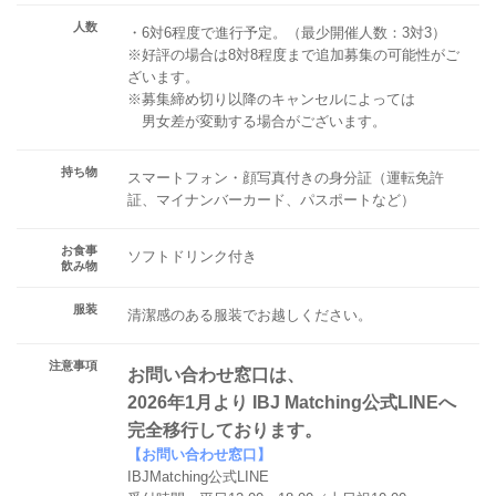
人数
・6対6程度で進行予定。（最少開催人数：3対3）
※好評の場合は8対8程度まで追加募集の可能性がご
ざいます。
※募集締め切り以降のキャンセルによっては
男女差が変動する場合がございます。
持ち物
スマートフォン・顔写真付きの身分証（運転免許
証、マイナンバーカード、パスポートなど）
お食事
ソフトドリンク付き
飲み物
服装
清潔感のある服装でお越しください。
注意事項
お問い合わせ窓口は、
2026年1月より IBJ Matching公式LINEへ
完全移行しております。
【お問い合わせ窓口】
IBJMatching公式LINE