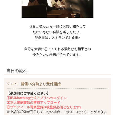
休みが被ったら一緒にお買い物をして
たわいもない会話を楽しんだり、
記念日はレストランでお食事♪
自分を大切に思ってくれる素敵なお相手との
夢みたいな未来が待っています。
当日の流れ
STEP1
開催15分前より受付開始
【参加前にご準備ください】
①IBJMatching公式アプリへのログイン
②本人確認書類の事前アップロード
③プロフィール写真登録(1枚登録必須となります)
※上記①②③が完了していない場合、ご参加いただくことができま