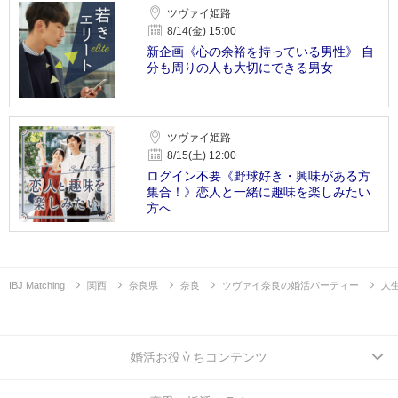
ツヴァイ姫路
8/14(金) 15:00
新企画《心の余裕を持っている男性》 自
分も周りの人も大切にできる男女
ツヴァイ姫路
8/15(土) 12:00
ログイン不要《野球好き・興味がある方
集合！》恋人と一緒に趣味を楽しみたい
方へ
IBJ Matching
関西
奈良県
奈良
ツヴァイ奈良の婚活パーティー
人
婚活お役立ちコンテンツ