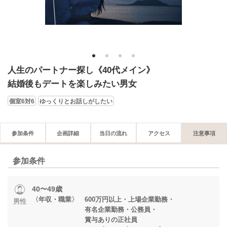
1
2
3
4
人生のパートナー探し《40代メイン》
結婚後もデートを楽しみたい男女
個室6対6
ゆっくりとお話しがしたい
参加条件
企画詳細
当日の流れ
アクセス
注意事項
参加条件
40〜49歳
〈年収・職業〉 600万円以上・上場企業勤務・
男性
有名企業勤務・公務員・
賞与ありの正社員