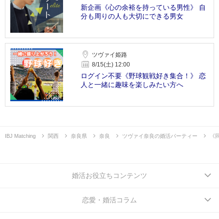
新企画《心の余裕を持っている男性》 自
分も周りの人も大切にできる男女
ツヴァイ姫路
8/15(土) 12:00
ログイン不要《野球観戦好き集合！》 恋
人と一緒に趣味を楽しみたい方へ
IBJ Matching
関西
奈良県
奈良
ツヴァイ奈良の婚活パーティー
《
婚活お役立ちコンテンツ
恋愛・婚活コラム