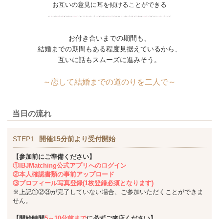
お互いの意見に耳を傾けることができる
お付き合いまでの期間も、
結婚までの期間もある程度見据えているから、
互いに話もスムーズに進みそう。
～恋して結婚までの道のりを二人で～
当日の流れ
STEP1
開催15分前より受付開始
【参加前にご準備ください】
①IBJMatching公式アプリへのログイン
②本人確認書類の事前アップロード
③プロフィール写真登録(1枚登録必須となります)
※上記①②③が完了していない場合、ご参加いただくことができま
せん。
【開始時間
5～10分前まで
に必ずご来店ください】