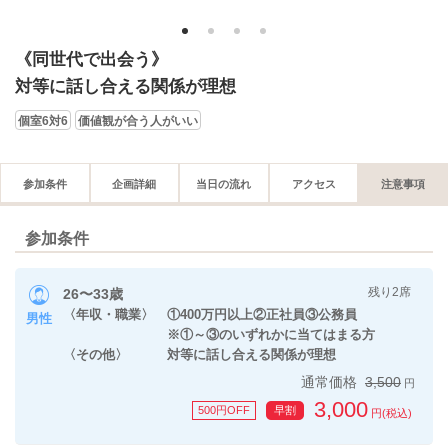
1
2
3
4
《同世代で出会う》
対等に話し合える関係が理想
個室6対6
価値観が合う人がいい
参加条件
企画詳細
当日の流れ
アクセス
注意事項
参加条件
残り2席
26〜33歳
〈年収・職業〉 ①400万円以上②正社員③公務員
男性
※①～③のいずれかに当てはまる方
〈その他〉 対等に話し合える関係が理想
通常価格
3,500
円
3,000
500円OFF
早割
円(税込)