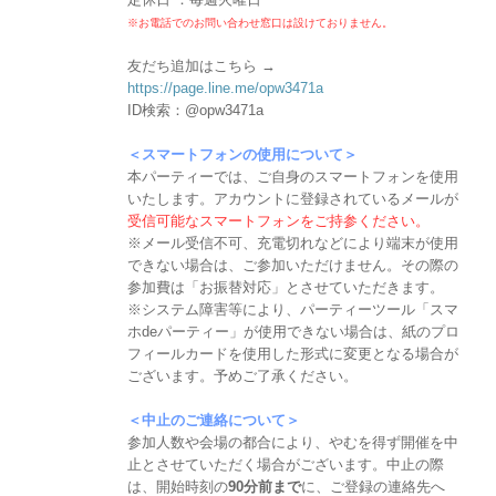
※お電話でのお問い合わせ窓口は設けておりません。
友だち追加はこちら →
https://page.line.me/opw3471a
ID検索：@opw3471a
＜スマートフォンの使用について＞
本パーティーでは、ご自身のスマートフォンを使用
いたします。アカウントに登録されているメールが
受信可能なスマートフォンをご持参ください。
※メール受信不可、充電切れなどにより端末が使用
できない場合は、ご参加いただけません。その際の
参加費は「お振替対応」とさせていただきます。
※システム障害等により、パーティーツール「スマ
ホdeパーティー」が使用できない場合は、紙のプロ
フィールカードを使用した形式に変更となる場合が
ございます。予めご了承ください。
＜中止のご連絡について＞
参加人数や会場の都合により、やむを得ず開催を中
止とさせていただく場合がございます。中止の際
は、開始時刻の
90分前まで
に、ご登録の連絡先へ