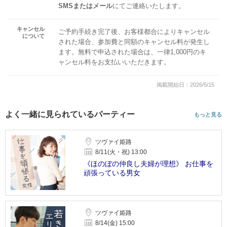
SMSまたはメール
にてご連絡いたします。
キャンセル
ご予約手続き完了後、お客様都合によりキャンセル
について
された場合、参加費と同額のキャンセル料が発生し
ます。無料で申込された場合は、一律1,000円のキ
ャンセル料をお支払いいただきます。
掲載開始日：2026/5/15
よく一緒に見られているパーティー
もっと見る
ツヴァイ姫路
8/11(火・祝) 13:00
《ほのぼの仲良し夫婦が理想》 お仕事を
頑張っている男女
ツヴァイ姫路
8/14(金) 15:00