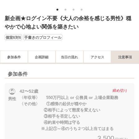
1
2
3
4
新企画★ログイン不要《大人の余裕を感じる男性》穏
やかで心地よい関係を築きたい
個室6対6
手書きのプロフィール
参加条件
企画詳細
当日の流れ
アクセス
注意事項
参加条件
締め切り
42〜52歳
〈年収等〉 550万円以上 or 公務員 or 上場企業勤務
男性
〈その他〉 ①感情の起伏が穏やか
②相手によって態度を変えない
③相手を否定しない
④約束や時間は守る
※上記①～④のうち２つ以上当てはまる
3,500