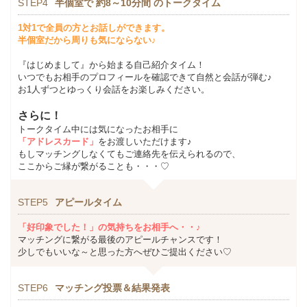
STEP4
半個室で 約8～10分間 のトークタイム
1対1で全員の方とお話しができます。
半個室だから周りも気にならない♪
『はじめまして』から始まる自己紹介タイム！
いつでもお相手のプロフィールを確認できて自然と会話が弾む♪
お1人ずつとゆっくり会話をお楽しみください。
さらに！
トークタイム中には気になったお相手に
「アドレスカード」
をお渡しいただけます♪
もしマッチングしなくてもご連絡先を伝えられるので、
ここからご縁が繋がることも・・・♡
STEP5
アピールタイム
「好印象でした！」の気持ちをお相手へ・・♪
マッチングに繋がる最後のアピールチャンスです！
少しでもいいな～と思った方へぜひご提出ください♡
STEP6
マッチング投票＆結果発表