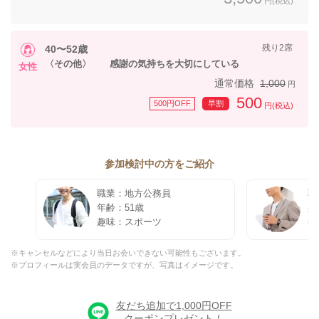
円(税込)
残り2席
40〜52歳
〈その他〉 感謝の気持ちを大切にしている
女性
通常価格
1,000
円
500
500円OFF
早割
円(税込)
参加検討中の方をご紹介
職業：地方公務員
職
年齢：51歳
身
趣味：スポーツ
年
※キャンセルなどにより当日お会いできない可能性もございます。
※プロフィールは実会員のデータですが、写真はイメージです。
友だち追加で1,000円OFF
クーポンプレゼント！