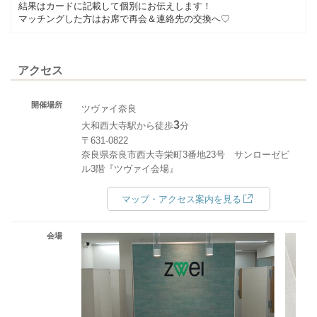
結果はカードに記載して個別にお伝えします！
マッチングした方はお席で再会＆連絡先の交換へ♡
アクセス
開催場所
ツヴァイ奈良
3
大和西大寺駅から徒歩
分
〒631-0822
奈良県奈良市西大寺栄町3番地23号 サンローゼビ
ル3階『ツヴァイ会場』
マップ・アクセス案内を見る
会場