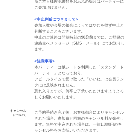
※ご本人様確認書類をお忘れの場合はパーティーに
ご参加頂けません。
<中止判断につきまして>
参加人数や会場の都合によってはやむを得ず中止と
判断することもございます。
中止のご連絡は開始時刻の
90分前
までに、ご登録の
連絡先へメッセージ（SMS・メール）にてお送りし
ます。
<注意事項>
本パーティーは紙シートを利用した「スタンダード
パーティー」となっており、
アピールタイムで受け取った「いいね」は会員ラン
クには反映されません。
恐れ入りますが、何卒ご了承いただけますようよろ
しくお願いいたします。
キャンセル
ご予約手続き完了後、お客様都合によりキャンセル
について
された場合、参加費と同額のキャンセル料が発生し
ます。無料で申込された場合は、一律1,000円のキ
ャンセル料をお支払いいただきます。