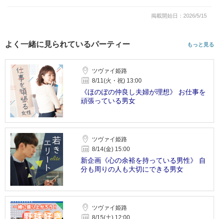
掲載開始日：2026/5/15
よく一緒に見られているパーティー
もっと見る
ツヴァイ姫路
8/11(火・祝) 13:00
《ほのぼの仲良し夫婦が理想》 お仕事を
頑張っている男女
ツヴァイ姫路
8/14(金) 15:00
新企画《心の余裕を持っている男性》 自
分も周りの人も大切にできる男女
ツヴァイ姫路
8/15(土) 12:00