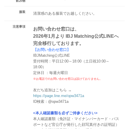
飲み物
服装
清潔感のある服装でお越しください。
注意事項
お問い合わせ窓口は、
2026年1月より IBJ Matching公式LINEへ
完全移行しております。
【お問い合わせ窓口】
IBJMatching公式LINE
受付時間：平日12:00～18:00（土日祝10:00～
18:00）
定休日 ：毎週火曜日
※お電話でのお問い合わせ窓口は設けておりません。
友だち追加はこちら →
https://page.line.me/opw3471a
ID検索：@opw3471a
<本人確認書類を必ずご持参ください>
本人確認書類（免許証・マイナンバーカード・パス
ポートなど官公庁が発行した顔写真付きの証明証）