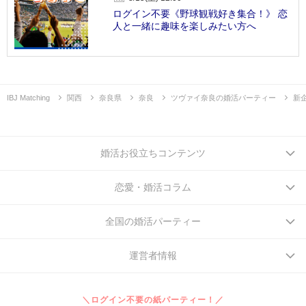
ログイン不要《野球観戦好き集合！》 恋
人と一緒に趣味を楽しみたい方へ
IBJ Matching
関西
奈良県
奈良
ツヴァイ奈良の婚活パーティー
新
婚活お役立ちコンテンツ
恋愛・婚活コラム
全国の婚活パーティー
運営者情報
＼ログイン不要の紙パーティー！／