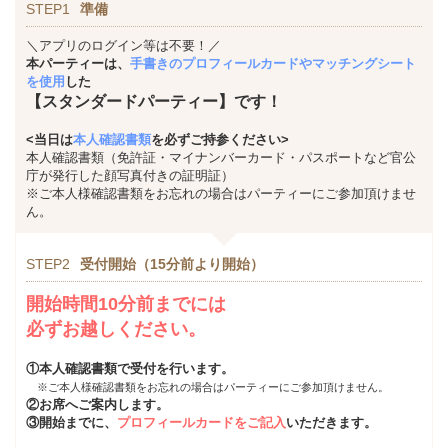
STEP1
準備
＼アプリのログイン等は不要！／
本パーティーは、
手書きのプロフィールカードやマッチングシート
を使用
した
【スタンダードパーティー】です！
<当日は
本人確認書類
を必ずご持参ください>
本人確認書類（免許証・マイナンバーカード・パスポートなど官公
庁が発行した顔写真付きの証明証）
※ご本人様確認書類をお忘れの場合はパーティーにご参加頂けませ
ん。
STEP2
受付開始（15分前より開始）
開始時間10分前までには
必ずお越しください。
①本人確認書類で受付を行います。
※ご本人様確認書類をお忘れの場合はパーティーにご参加頂けません。
②お席へご案内します。
③開始までに、
プロフィールカードをご記入
いただきます。