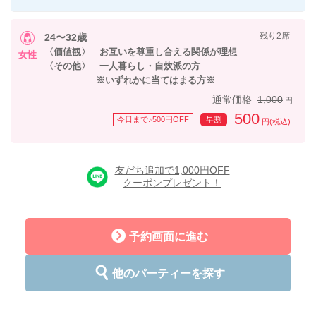
残り2席
24〜32歳
〈価値観〉 お互いを尊重し合える関係が理想
女性
〈その他〉 一人暮らし・自炊派の方
※いずれかに当てはまる方※
通常価格
1,000
円
500
今日まで♪500円OFF
早割
円(税込)
友だち追加で1,000円OFF
クーポンプレゼント！
予約画面に進む
他のパーティーを探す