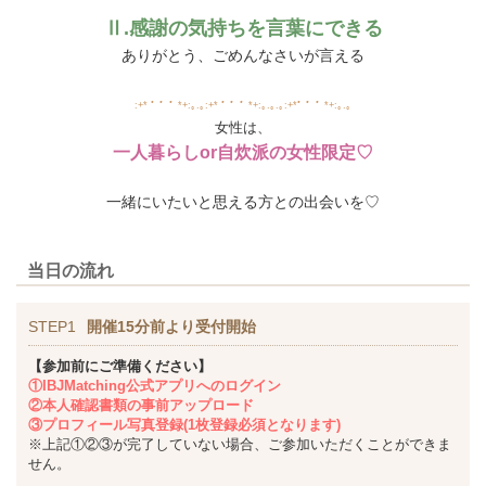
Ⅱ.感謝の気持ちを言葉にできる
ありがとう、ごめんなさいが言える
:+* ﾟ ゜ﾟ *+:｡.｡:+* ﾟ ゜ﾟ *+:｡.｡.｡:+*ﾟ ゜ﾟ *+:｡.｡
女性は、
一人暮らしor自炊派の女性限定♡
一緒にいたいと思える方との出会いを♡
当日の流れ
STEP1
開催15分前より受付開始
【参加前にご準備ください】
①IBJMatching公式アプリへのログイン
②本人確認書類の事前アップロード
③プロフィール写真登録(1枚登録必須となります)
※上記①②③が完了していない場合、ご参加いただくことができま
せん。