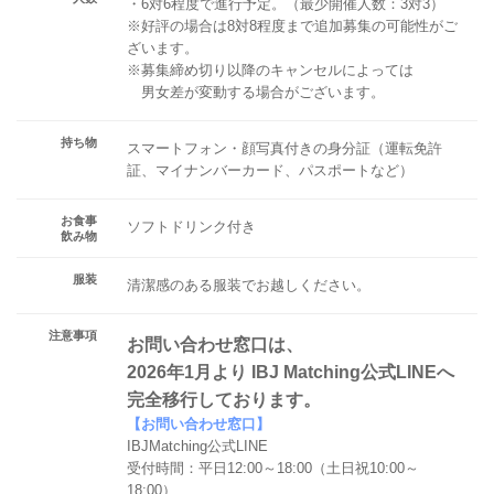
・6対6程度で進行予定。（最少開催人数：3対3）
※好評の場合は8対8程度まで追加募集の可能性がご
ざいます。
※募集締め切り以降のキャンセルによっては
男女差が変動する場合がございます。
持ち物
スマートフォン・顔写真付きの身分証（運転免許
証、マイナンバーカード、パスポートなど）
お食事
ソフトドリンク付き
飲み物
服装
清潔感のある服装でお越しください。
注意事項
お問い合わせ窓口は、
2026年1月より IBJ Matching公式LINEへ
完全移行しております。
【お問い合わせ窓口】
IBJMatching公式LINE
受付時間：平日12:00～18:00（土日祝10:00～
18:00）