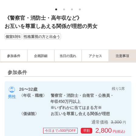
1
2
3
4
《警察官・消防士・高年収など》
お互いを尊重しあえる関係が理想の男女
個室6対6
性格重視の方と出会う
参加条件
企画詳細
当日の流れ
アクセス
注意事項
参加条件
残り1席
26〜32歳
〈年収・職種〉 警察官・消防士・自衛官・公務員・
男性
年収450万円以上
※いずれかに当てはまる方※
〈価値観〉 お互いを尊重し合える関係が理想
通常価格
3,300
円
2,800
今日まで♪500円OFF
早割
円(税込)