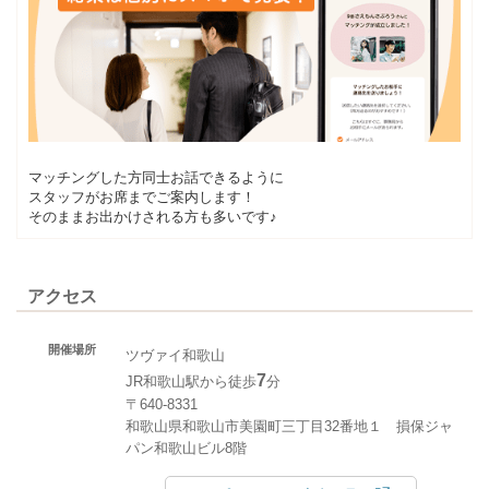
マッチングした方同士お話できるように
スタッフがお席までご案内します！
そのままお出かけされる方も多いです♪
アクセス
開催場所
ツヴァイ和歌山
7
JR和歌山駅から徒歩
分
〒640-8331
和歌山県和歌山市美園町三丁目32番地１ 損保ジャ
パン和歌山ビル8階