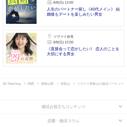
8/9(日) 13:00
人生のパートナー探し《40代メイン》 結
婚後もデートを楽しみたい男女
ツヴァイ奈良
8/9(日) 15:00
《直接会って恋がしたい》 恋人のことを
大切にする男女
IBJ Matching
関西
和歌山県
和歌山
ツヴァイ和歌山の婚活パーティー
婚活お役立ちコンテンツ
恋愛・婚活コラム