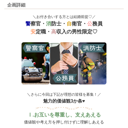
企画詳細
＼お付き合いする方とは結婚前提♡／
警
察官・
消
防士・
自
衛官・
公
務員
安
定職・
高
収入の男性限定♡
＼さらに今回は下記が理想の皆様を募集！／
魅力的価値観3か条♥
:+* ﾟ ゜ﾟ *+:｡.｡:+* ﾟ ゜ﾟ *+:｡.｡.｡:+*ﾟ ゜ﾟ *+:｡.｡
Ⅰ.お互いを尊重し、支えあえる
価値観や考え方を押し付けずに理解しあえる