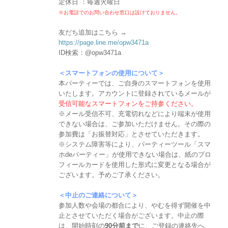
定休日 ：毎週火曜日
※お電話でのお問い合わせ窓口は設けておりません。
友だち追加はこちら →
https://page.line.me/opw3471a
ID検索：@opw3471a
＜スマートフォンの使用について＞
本パーティーでは、ご自身のスマートフォンを使用
いたします。アカウントに登録されているメールが
受信可能なスマートフォンをご持参ください。
※メール受信不可、充電切れなどにより端末が使用
できない場合は、ご参加いただけません。その際の
参加費は「お振替対応」とさせていただきます。
※システム障害等により、パーティーツール「スマ
ホdeパーティー」が使用できない場合は、紙のプロ
フィールカードを使用した形式に変更となる場合が
ございます。予めご了承ください。
＜中止のご連絡について＞
参加人数や会場の都合により、やむを得ず開催を中
止とさせていただく場合がございます。中止の際
は、開始時刻の
90分前まで
に、ご登録の連絡先へ