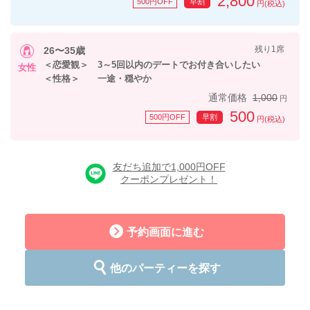
2,800
500円OFF
早割
円(税込)
残り1席
26〜35歳
＜恋愛観＞ 3～5回以内のデートでお付き合いしたい
女性
＜性格＞ 一途・穏やか
通常価格
1,000
円
500
500円OFF
早割
円(税込)
友だち追加で1,000円OFF
クーポンプレゼント！
予約画面に進む
他のパーティーを探す