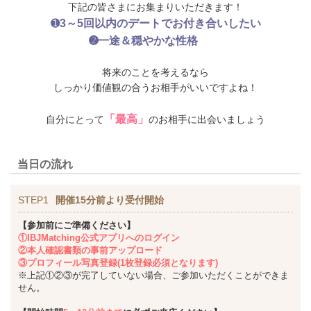
下記の皆さまにお集まりいただきます！
➊
3～5回以内のデートでお付き合いしたい
➋一途＆穏やかな性格
将来のことを考えるなら
しっかり価値観の合うお相手がいいですよね！
「最高」
自分にとって
のお相手に出会いましょう
当日の流れ
STEP1
開催15分前より受付開始
【参加前にご準備ください】
①IBJMatching公式アプリへのログイン
②本人確認書類の事前アップロード
③プロフィール写真登録(1枚登録必須となります)
※上記①②③が完了していない場合、ご参加いただくことができま
せん。