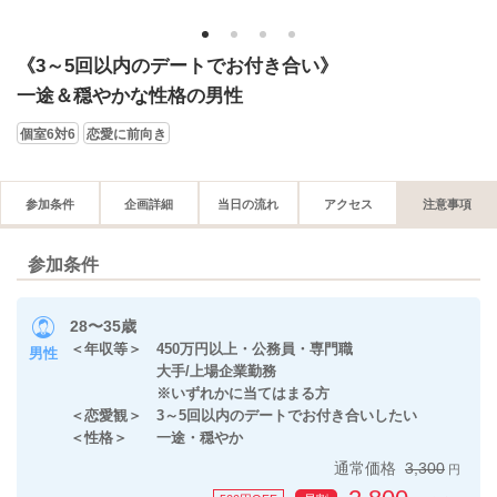
1
2
3
4
《3～5回以内のデートでお付き合い》
一途＆穏やかな性格の男性
個室6対6
恋愛に前向き
参加条件
企画詳細
当日の流れ
アクセス
注意事項
参加条件
28〜35歳
＜年収等＞ 450万円以上・公務員・専門職
男性
大手/上場企業勤務
※いずれかに当てはまる方
＜恋愛観＞ 3～5回以内のデートでお付き合いしたい
＜性格＞ 一途・穏やか
通常価格
3,300
円