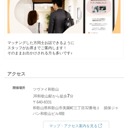
マッチングした方同士お話できるように
スタッフがお席までご案内します！
そのままお出かけされる方も多いです♪
アクセス
開催場所
ツヴァイ和歌山
7
JR和歌山駅から徒歩
分
〒640-8331
和歌山県和歌山市美園町三丁目32番地１ 損保ジャ
パン和歌山ビル8階
マップ・アクセス案内を見る