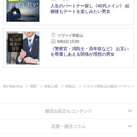
人生のパートナー探し《40代メイン》 結
婚後もデートを楽しみたい男女
ツヴァイ和歌山
8/9(日) 15:00
《警察官・消防士・高年収など》 お互い
を尊重しあえる関係が理想の男女
IBJ Matching
関西
和歌山県
和歌山
ツヴァイ和歌山の婚活パーティー
婚活お役立ちコンテンツ
恋愛・婚活コラム