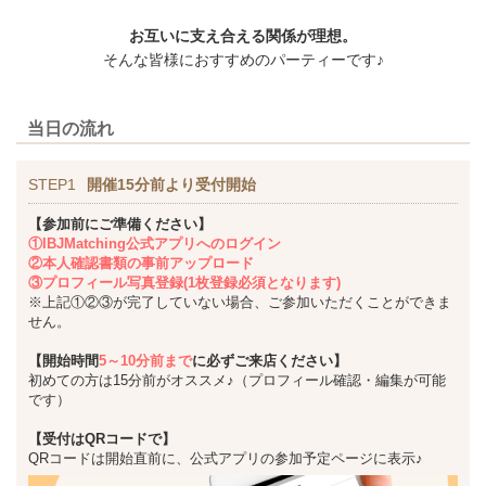
お互いに支え合える関係が理想。
そんな皆様におすすめのパーティーです♪
当日の流れ
STEP1
開催15分前より受付開始
【参加前にご準備ください】
①IBJMatching公式アプリへのログイン
②本人確認書類の事前アップロード
③プロフィール写真登録(1枚登録必須となります)
※上記①②③が完了していない場合、ご参加いただくことができま
せん。
【開始時間
5～10分前まで
に必ずご来店ください】
初めての方は15分前がオススメ♪（プロフィール確認・編集が可能
です）
【受付はQRコードで】
QRコードは開始直前に、公式アプリの参加予定ページに表示♪