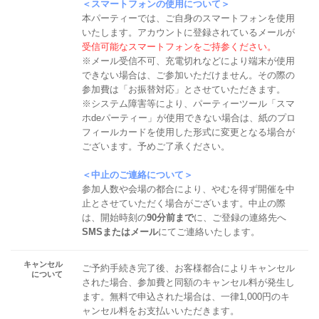
＜スマートフォンの使用について＞
本パーティーでは、ご自身のスマートフォンを使用
いたします。アカウントに登録されているメールが
受信可能なスマートフォンをご持参ください。
※メール受信不可、充電切れなどにより端末が使用
できない場合は、ご参加いただけません。その際の
参加費は「お振替対応」とさせていただきます。
※システム障害等により、パーティーツール「スマ
ホdeパーティー」が使用できない場合は、紙のプロ
フィールカードを使用した形式に変更となる場合が
ございます。予めご了承ください。
＜中止のご連絡について＞
参加人数や会場の都合により、やむを得ず開催を中
止とさせていただく場合がございます。中止の際
は、開始時刻の
90分前まで
に、ご登録の連絡先へ
SMSまたはメール
にてご連絡いたします。
キャンセル
ご予約手続き完了後、お客様都合によりキャンセル
について
された場合、参加費と同額のキャンセル料が発生し
ます。無料で申込された場合は、一律1,000円のキ
ャンセル料をお支払いいただきます。