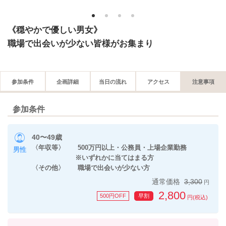
1
2
3
4
《穏やかで優しい男女》
職場で出会いが少ない皆様がお集まり
参加条件
企画詳細
当日の流れ
アクセス
注意事項
参加条件
40〜49歳
〈年収等〉 500万円以上・公務員・上場企業勤務
男性
※いずれかに当てはまる方
〈その他〉 職場で出会いが少ない方
通常価格
3,300
円
2,800
500円OFF
早割
円(税込)