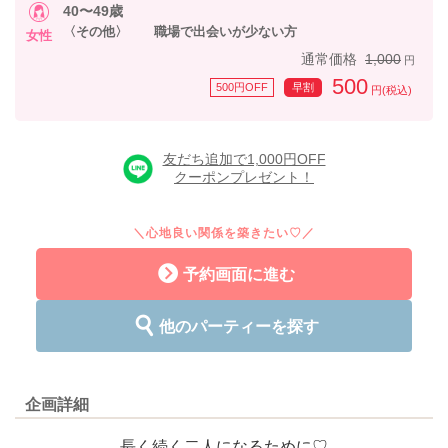
40〜49歳
〈その他〉 職場で出会いが少ない方
女性
通常価格
1,000
円
500
500円OFF
早割
円(税込)
友だち追加で1,000円OFF
クーポンプレゼント！
＼心地良い関係を築きたい♡／
予約画面に進む
他のパーティーを探す
企画詳細
長く続く二人になるために♡