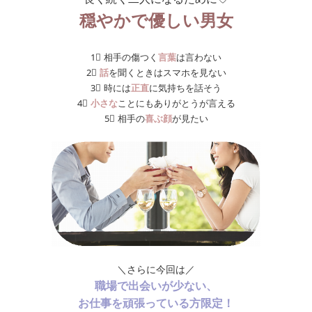
穏やかで優しい男女
1⃣ 相手の傷つく
言葉
は言わない
2⃣
話
を聞くときはスマホを見ない
3⃣ 時には
正直
に気持ちを話そう
4⃣
小さな
ことにもありがとうが言える
5⃣ 相手の
喜ぶ顔
が見たい
＼さらに今回は／
職場で出会いが少ない、
お仕事を頑張っている方限定！