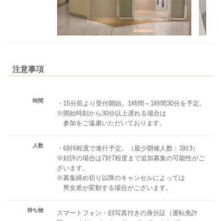
注意事項
時間
・15分前より受付開始。1時間～1時間30分を予定。
※開始時刻から30分以上遅れる場合は
参加をご遠慮いただいております。
人数
・6対6程度で進行予定。（最少開催人数：3対3）
※好評の場合は7対7程度まで追加募集の可能性がご
ざいます。
※募集締め切り以降のキャンセルによっては
男女差が変動する場合がございます。
持ち物
スマートフォン・顔写真付きの身分証（運転免許