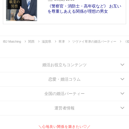
《警察官・消防士・高年収など》 お互い
を尊重しあえる関係が理想の男女
IBJ Matching
関西
滋賀県
草津
ツヴァイ草津の婚活パーティー
《
婚活お役立ちコンテンツ
恋愛・婚活コラム
全国の婚活パーティー
運営者情報
＼心地良い関係を築きたい♡／