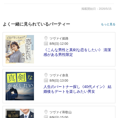
掲載開始日：2026/5/15
よく一緒に見られているパーティー
もっと見る
ツヴァイ姫路
8/9(日) 12:00
《こんな男性と真剣な恋をしたい》 清潔
感がある男性限定
ツヴァイ奈良
8/9(日) 13:00
人生のパートナー探し《40代メイン》 結
婚後もデートを楽しみたい男女
ツヴァイ和歌山
8/9(日) 15:00