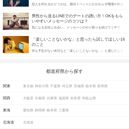
恋人を作れるかどうかは、婚活イベントにかかわらず職場や飲み
会の場で女性が話しかけて欲しい時に出すサインに、早く気づい
てアプローチできるかにも左右されます。 これから恋人作りを本
男性から送るLINEでのデートの誘い方！OKをもら
格的に始めようとしている方は、女性が異性を求めて出すサイン
いやすいメッセージのコツは？
をしっかりと理解し、正しい行動に移せるかどうかが重要。 この
気になる女性と出会い、メッセージのやり取りを続けてく中で
記事では、女性が話しかけて欲しい時に出すサインとその心理を
「この人いいな」と感じたら、次はデートに誘いたくなるもの。
詳しく解説した後、婚活イベントで実際にサインを受け取った場
しかし、中には「どう誘ったらいいの？」とお困りの男性もいら
合にどのような行動に繋げるべきかをご紹介していきます。
「楽しいことないかな」と思ったら試してほしい16
っしゃるのではないでしょうか。 そこで今回は、男性から女性へ
のこと
送るLINEでのデートの誘い方のコツをご紹介します。例文も混じ
何も予定がない休日など「楽しいことないかな…」と感じたこと
えながら解説するので、ぜひ参考にしてください。
がある人もいるのでは？ 日常が退屈に感じるなら、いますぐ楽し
いことを始めましょう！ いますぐ楽しい気分になれる対処法か
ら、恋愛・自分磨き・趣味などジャンル別の楽しいことまで、16
の楽しいことアイデアを集めました♪ いままさに楽しいことを探し
都道府県から探す
ている方は必見です。
関東
東京都
神奈川県
千葉県
埼玉県
茨城県
栃木県
群馬県
関西
大阪府
京都府
兵庫県
滋賀県
奈良県
和歌山県
東海
愛知県
静岡県
岐阜県
三重県
北海道
北海道