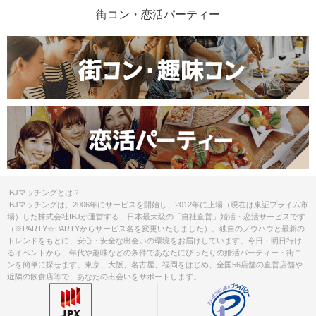
街コン・恋活パーティー
IBJマッチングとは？
IBJマッチングは、2006年にサービスを開始し、2012年に上場（現在は東証プライム市
場）した株式会社IBJが運営する、日本最大級の「自社直営」婚活・恋活サービスです
（※PARTY☆PARTYからサービス名を変更いたしました）。独自のノウハウと最新の
トレンドをもとに、安心・安全な出会いの環境をお届けしています。今日・明日行け
るイベントから、年代や趣味などの条件であなたにぴったりの婚活パーティー・街コ
ンを簡単に探せます。東京、大阪、名古屋、福岡をはじめ、全国56店舗の直営店舗や
近隣の飲食店等で、あなたの出会いをサポートします。