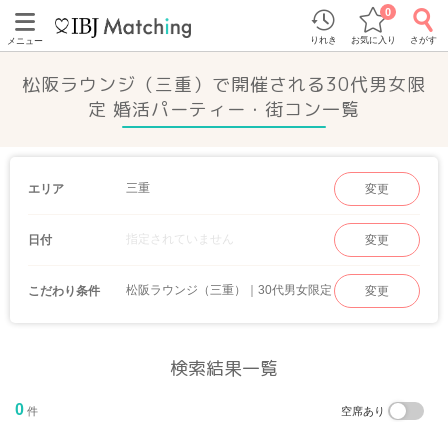
0
りれき
お気に入り
さがす
メニュー
松阪ラウンジ（三重）で開催される30代男女限
定 婚活パーティー・街コン一覧
三重
エリア
変更
指定されていません
日付
変更
松阪ラウンジ（三重）｜30代男女限定
こだわり条件
変更
検索結果一覧
0
件
空席あり