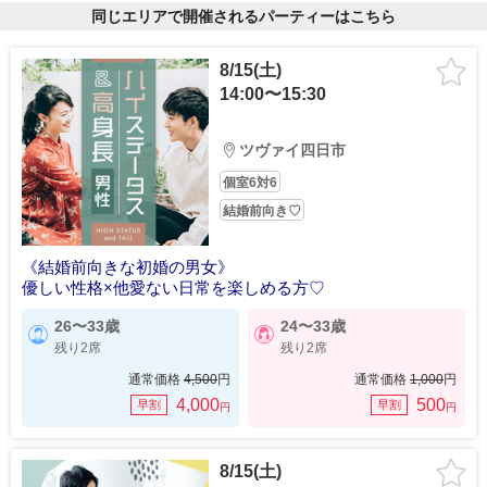
同じエリアで開催されるパーティーはこちら
8/15(土)
14:00〜15:30
ツヴァイ四日市
個室6対6
結婚前向き♡
《結婚前向きな初婚の男女》
優しい性格×他愛ない日常を楽しめる方♡
26〜33歳
24〜33歳
残り2席
残り2席
通常価格
4,500
円
通常価格
1,000
円
4,000
500
早割
早割
円
円
8/15(土)