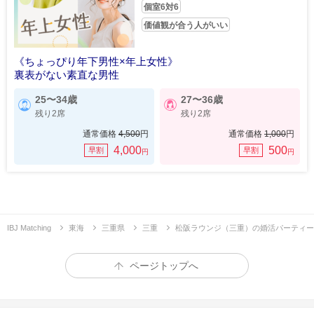
個室6対6
価値観が合う人がいい
《ちょっぴり年下男性×年上女性》
裏表がない素直な男性
25〜34歳
27〜36歳
残り2席
残り2席
通常価格
4,500
円
通常価格
1,000
円
4,000
500
早割
早割
円
円
IBJ Matching
東海
三重県
三重
松阪ラウンジ（三重）の婚活パーティー
ページトップへ