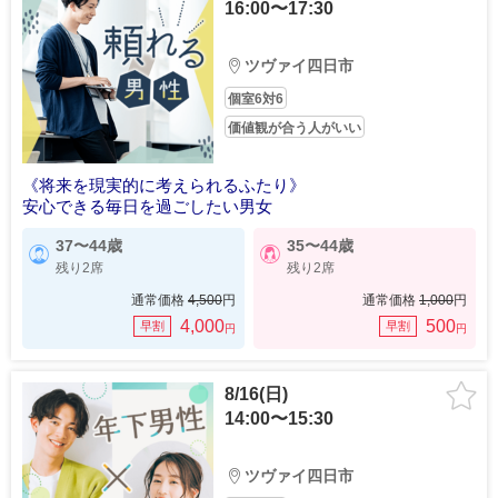
16:00〜17:30
ツヴァイ四日市
個室6対6
価値観が合う人がいい
《将来を現実的に考えられるふたり》
安心できる毎日を過ごしたい男女
37〜44歳
35〜44歳
残り2席
残り2席
通常価格
4,500
円
通常価格
1,000
円
4,000
500
早割
早割
円
円
8/16(日)
14:00〜15:30
ツヴァイ四日市