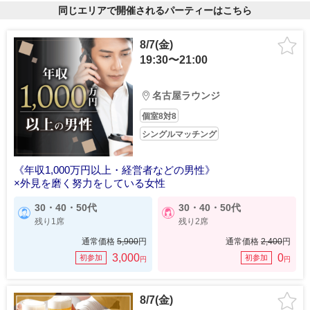
同じエリアで開催されるパーティーはこちら
8/7(金)
19:30〜21:00
名古屋ラウンジ
個室8対8
シングルマッチング
《年収1,000万円以上・経営者などの男性》
×外見を磨く努力をしている女性
30・40・50代
30・40・50代
残り1席
残り2席
通常価格
5,900
円
通常価格
2,400
円
3,000
0
初参加
初参加
円
円
8/7(金)