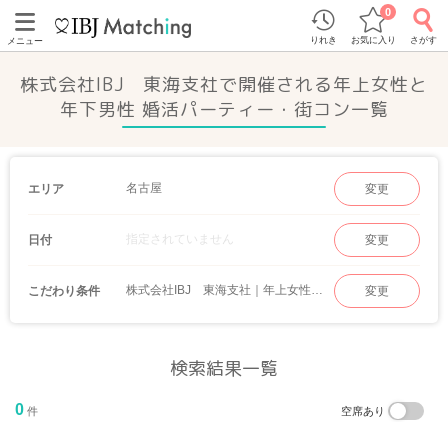
0
りれき
お気に入り
さがす
メニュー
株式会社IBJ 東海支社で開催される年上女性と
年下男性 婚活パーティー・街コン一覧
名古屋
エリア
変更
指定されていません
日付
変更
株式会社IBJ 東海支社｜年上女性と年下男性
こだわり条件
変更
検索結果一覧
0
件
空席あり