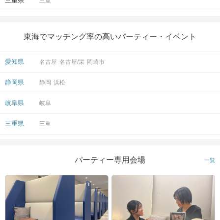
三重県
三重
東海でマッチング率の高いパーティー・イベント
愛知県
名古屋
名古屋/栄
岡崎市
静岡県
静岡
浜松
岐阜県
岐阜
三重県
三重
パーティー専用会場
一覧