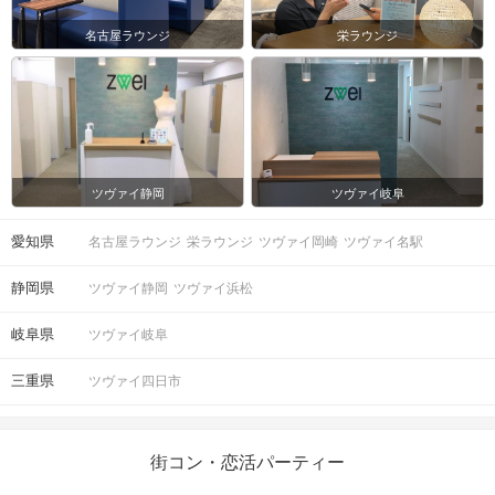
名古屋ラウンジ
栄ラウンジ
ツヴァイ静岡
ツヴァイ岐阜
愛知県
名古屋ラウンジ
栄ラウンジ
ツヴァイ岡崎
ツヴァイ名駅
静岡県
ツヴァイ静岡
ツヴァイ浜松
岐阜県
ツヴァイ岐阜
三重県
ツヴァイ四日市
街コン・恋活パーティー