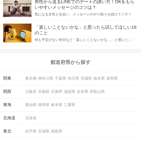
男性から送るLINEでのデートの誘い方！OKをもら
格的に始めようとしている方は、女性が異性を求めて出すサイン
いやすいメッセージのコツは？
をしっかりと理解し、正しい行動に移せるかどうかが重要。 この
気になる女性と出会い、メッセージのやり取りを続けてく中で
記事では、女性が話しかけて欲しい時に出すサインとその心理を
「この人いいな」と感じたら、次はデートに誘いたくなるもの。
詳しく解説した後、婚活イベントで実際にサインを受け取った場
しかし、中には「どう誘ったらいいの？」とお困りの男性もいら
合にどのような行動に繋げるべきかをご紹介していきます。
「楽しいことないかな」と思ったら試してほしい16
っしゃるのではないでしょうか。 そこで今回は、男性から女性へ
のこと
送るLINEでのデートの誘い方のコツをご紹介します。例文も混じ
何も予定がない休日など「楽しいことないかな…」と感じたこと
えながら解説するので、ぜひ参考にしてください。
がある人もいるのでは？ 日常が退屈に感じるなら、いますぐ楽し
いことを始めましょう！ いますぐ楽しい気分になれる対処法か
ら、恋愛・自分磨き・趣味などジャンル別の楽しいことまで、16
の楽しいことアイデアを集めました♪ いままさに楽しいことを探し
都道府県から探す
ている方は必見です。
関東
東京都
神奈川県
千葉県
埼玉県
茨城県
栃木県
群馬県
関西
大阪府
京都府
兵庫県
滋賀県
奈良県
和歌山県
東海
愛知県
静岡県
岐阜県
三重県
北海道
北海道
東北
岩手県
宮城県
福島県