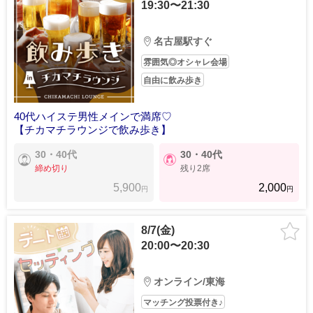
19:30〜21:30
名古屋駅すぐ
雰囲気◎オシャレ会場
自由に飲み歩き
40代ハイステ男性メインで満席♡
【チカマチラウンジで飲み歩き】
30・40代
30・40代
締め切り
残り2席
5,900
2,000
円
円
8/7(金)
20:00〜20:30
オンライン/東海
マッチング投票付き♪