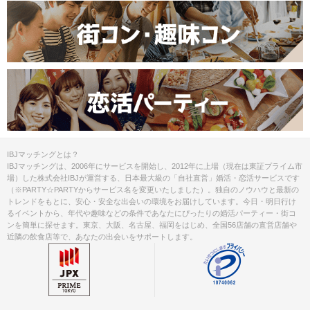
IBJマッチングとは？
IBJマッチングは、2006年にサービスを開始し、2012年に上場（現在は東証プライム市
場）した株式会社IBJが運営する、日本最大級の「自社直営」婚活・恋活サービスです
（※PARTY☆PARTYからサービス名を変更いたしました）。独自のノウハウと最新の
トレンドをもとに、安心・安全な出会いの環境をお届けしています。今日・明日行け
るイベントから、年代や趣味などの条件であなたにぴったりの婚活パーティー・街コ
ンを簡単に探せます。東京、大阪、名古屋、福岡をはじめ、全国56店舗の直営店舗や
近隣の飲食店等で、あなたの出会いをサポートします。