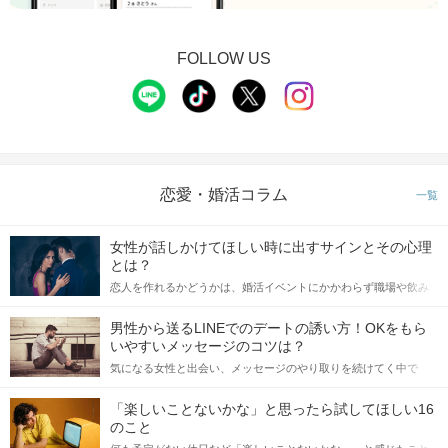
FOLLOW US
恋愛・婚活コラム
一覧
女性が話しかけてほしい時に出すサインとその心理
とは？
恋人を作れるかどうかは、婚活イベントにかかわらず職場や飲み
会の場で女性が話しかけて欲しい時に出すサインに、早く気づい
てアプローチできるかにも左右されます。 これから恋人作りを本
男性から送るLINEでのデートの誘い方！OKをもら
格的に始めようとしている方は、女性が異性を求めて出すサイン
いやすいメッセージのコツは？
をしっかりと理解し、正しい行動に移せるかどうかが重要。 この
気になる女性と出会い、メッセージのやり取りを続けてく中で
記事では、女性が話しかけて欲しい時に出すサインとその心理を
「この人いいな」と感じたら、次はデートに誘いたくなるもの。
詳しく解説した後、婚活イベントで実際にサインを受け取った場
しかし、中には「どう誘ったらいいの？」とお困りの男性もいら
合にどのような行動に繋げるべきかをご紹介していきます。
「楽しいことないかな」と思ったら試してほしい16
っしゃるのではないでしょうか。 そこで今回は、男性から女性へ
のこと
送るLINEでのデートの誘い方のコツをご紹介します。例文も混じ