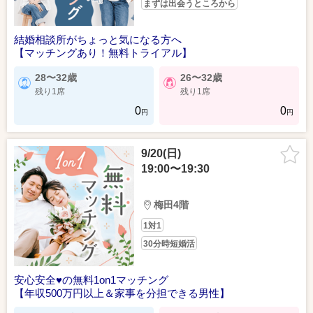
まずは出会うところから
結婚相談所がちょっと気になる方へ
【マッチングあり！無料トライアル】
28〜32歳
26〜32歳
残り1席
残り1席
0
0
円
円
9/20(日)
19:00〜19:30
梅田4階
1対1
30分時短婚活
安心安全♥の無料1on1マッチング
【年収500万円以上＆家事を分担できる男性】