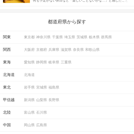
何も予定がない休日など「楽しいことないかな…」と感じたこと
えながら解説するので、ぜひ参考にしてください。
がある人もいるのでは？ 日常が退屈に感じるなら、いますぐ楽し
いことを始めましょう！ いますぐ楽しい気分になれる対処法か
ら、恋愛・自分磨き・趣味などジャンル別の楽しいことまで、16
の楽しいことアイデアを集めました♪ いままさに楽しいことを探し
都道府県から探す
ている方は必見です。
関東
東京都
神奈川県
千葉県
埼玉県
茨城県
栃木県
群馬県
関西
大阪府
京都府
兵庫県
滋賀県
奈良県
和歌山県
東海
愛知県
静岡県
岐阜県
三重県
北海道
北海道
東北
岩手県
宮城県
福島県
甲信越
新潟県
山梨県
長野県
北陸
富山県
石川県
中国
岡山県
広島県