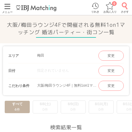
0
りれき
お気に入り
さがす
メニュー
大阪/梅田ラウンジ4Fで開催される無料1on1マ
ッチング 婚活パーティー・街コン一覧
梅田
エリア
変更
指定されていません
日付
変更
大阪/梅田ラウンジ4F｜無料1on1マッチング
こだわり条件
変更
すべて
8/8(土)
8/9(日)
8/10(月)
8/11(
4件
0件
0件
0件
0件
検索結果一覧