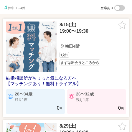
4
件中 1～4件
空席あり
8/15(土)
19:00〜19:30
梅田4階
1対1
まずは出会うところから
結婚相談所がちょっと気になる方へ
【マッチングあり！無料トライアル】
28〜34歳
26〜32歳
残り1席
残り1席
0
0
円
円
8/29(土)