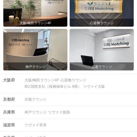
大阪/梅田ラウンジ4F
心斎橋ラウンジ
神戸ラウンジ
京都ラウンジ
大阪府
大阪/梅田ラウンジ4F
心斎橋ラウンジ
IBJ 関西支社（桜橋御幸ビル 4階）
ツヴァイ大阪
京都府
京都ラウンジ
兵庫県
神戸ラウンジ
ツヴァイ姫路
滋賀県
ツヴァイ草津