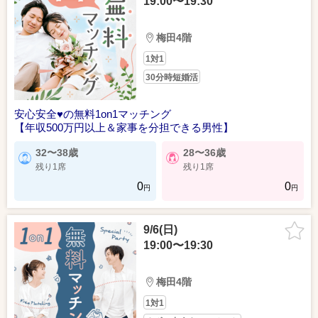
19:00〜19:30
梅田4階
1対1
30分時短婚活
安心安全♥の無料1on1マッチング
【年収500万円以上＆家事を分担できる男性】
32〜38歳
28〜36歳
残り1席
残り1席
0
0
円
円
9/6(日)
19:00〜19:30
梅田4階
1対1