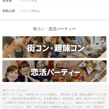
奈良県
ツヴァイ奈良
和歌山県
ツヴァイ和歌山
街コン・恋活パーティー
IBJマッチングとは？
IBJマッチングは、2006年にサービスを開始し、2012年に上場（現在は東証プライム市
場）した株式会社IBJが運営する、日本最大級の「自社直営」婚活・恋活サービスです
（※PARTY☆PARTYからサービス名を変更いたしました）。独自のノウハウと最新の
トレンドをもとに、安心・安全な出会いの環境をお届けしています。今日・明日行け