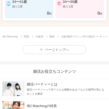
34〜41歳
34〜39歳
残り1席
残り1席
0
0
円
円
IBJ Matching
関西
大阪府
梅田
大阪/梅田ラウンジ4Fの婚活パーティー
ページトップへ
婚活お役立ちコンテンツ
婚活パーティーとは
婚活パーティーって何？どんな種類がある？などの疑問や気にな
ることを解説
IBJ Matchingの特長