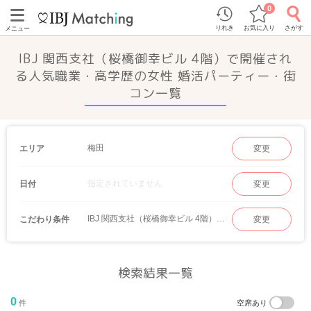
0
りれき
お気に入り
さがす
メニュー
IBJ 関西支社（桜橋御幸ビル 4階）で開催され
る人気職業・高学歴の女性 婚活パーティー・街
コン一覧
梅田
エリア
変更
指定されていません
日付
変更
IBJ 関西支社（桜橋御幸ビル 4階）｜人気職業・高学歴の女性
こだわり条件
変更
検索結果一覧
0
件
空席あり