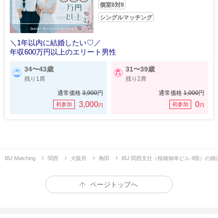
個室8対8
シングルマッチング
＼1年以内に結婚したい♡／
年収600万円以上のエリート男性
34〜43歳
31〜39歳
残り1席
残り2席
通常価格
3,900
円
通常価格
1,000
円
3,000
0
初参加
初参加
円
円
IBJ Matching
関西
大阪府
梅田
IBJ 関西支社（桜橋御幸ビル 4階）の
ページトップへ