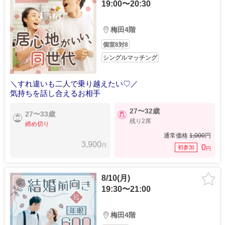
19:00〜20:30
梅田4階
個室8対8
シングルマッチング
＼すれ違いも二人で乗り越えたい♡／
気持ちを話し合えるお相手
27〜32歳
27〜33歳
残り2席
締め切り
通常価格
1,000
円
3,900
円
0
初参加
円
8/10(月)
19:30〜21:00
梅田4階