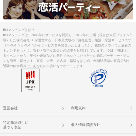
IBJマッチングとは？
IBJマッチングは、2006年にサービスを開始し、2012年に上場（現在は東証プライム市
場）した株式会社IBJが運営する、日本最大級の「自社直営」婚活・恋活サービスです
（※PARTY☆PARTYからサービス名を変更いたしました）。独自のノウハウと最新の
トレンドをもとに、安心・安全な出会いの環境をお届けしています。今日・明日行け
るイベントから、年代や趣味などの条件であなたにぴったりの婚活パーティー・街コ
ンを簡単に探せます。東京、大阪、名古屋、福岡をはじめ、全国56店舗の直営店舗や
近隣の飲食店等で、あなたの出会いをサポートします。
運営会社
利用規約
特定商法取引に
個人情報保護方針
基づく表記