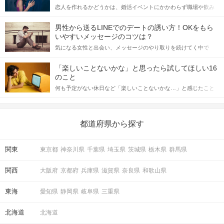
恋人を作れるかどうかは、婚活イベントにかかわらず職場や飲み
会の場で女性が話しかけて欲しい時に出すサインに、早く気づい
てアプローチできるかにも左右されます。 これから恋人作りを本
男性から送るLINEでのデートの誘い方！OKをもら
格的に始めようとしている方は、女性が異性を求めて出すサイン
いやすいメッセージのコツは？
をしっかりと理解し、正しい行動に移せるかどうかが重要。 この
気になる女性と出会い、メッセージのやり取りを続けてく中で
記事では、女性が話しかけて欲しい時に出すサインとその心理を
「この人いいな」と感じたら、次はデートに誘いたくなるもの。
詳しく解説した後、婚活イベントで実際にサインを受け取った場
しかし、中には「どう誘ったらいいの？」とお困りの男性もいら
合にどのような行動に繋げるべきかをご紹介していきます。
「楽しいことないかな」と思ったら試してほしい16
っしゃるのではないでしょうか。 そこで今回は、男性から女性へ
のこと
送るLINEでのデートの誘い方のコツをご紹介します。例文も混じ
何も予定がない休日など「楽しいことないかな…」と感じたこと
えながら解説するので、ぜひ参考にしてください。
がある人もいるのでは？ 日常が退屈に感じるなら、いますぐ楽し
いことを始めましょう！ いますぐ楽しい気分になれる対処法か
ら、恋愛・自分磨き・趣味などジャンル別の楽しいことまで、16
の楽しいことアイデアを集めました♪ いままさに楽しいことを探し
都道府県から探す
ている方は必見です。
関東
東京都
神奈川県
千葉県
埼玉県
茨城県
栃木県
群馬県
関西
大阪府
京都府
兵庫県
滋賀県
奈良県
和歌山県
東海
愛知県
静岡県
岐阜県
三重県
北海道
北海道