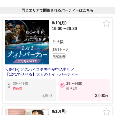
同じエリアで開催されるパーティーはこちら
8/10(月)
19:00〜20:30
大阪
1対1トーク
限定企画
＼医師などのハイステ男性が申込中♡／
【1対1で話せる】大人のナイトパーティー
30〜49歳
28〜44歳
締め切り
残り1席
5,900
3,900
円
円
8/10(月)