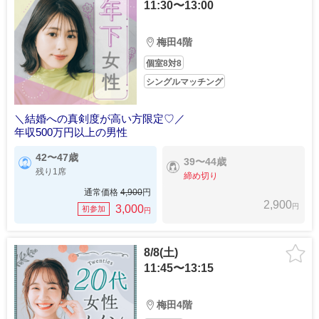
11:30〜13:00
梅田4階
個室8対8
シングルマッチング
＼結婚への真剣度が高い方限定♡／
年収500万円以上の男性
42〜47歳
39〜44歳
残り1席
締め切り
通常価格
4,900
円
2,900
円
3,000
初参加
円
8/8(土)
11:45〜13:15
梅田4階