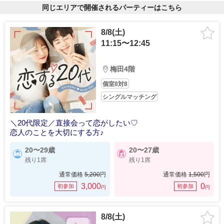
同じエリアで開催されるパーティーはこちら
8/8(土)
11:15〜12:45
梅田4階
個室8対8
シングルマッチング
＼20代限定／直接会って恋がしたい♡
恋人のことを大切にする方♪
20〜29歳
20〜27歳
残り1席
残り1席
通常価格
5,200
円
通常価格
1,500
円
3,000
0
初参加
初参加
円
円
8/8(土)