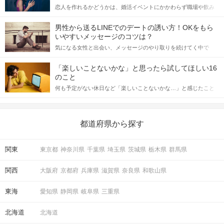
恋人を作れるかどうかは、婚活イベントにかかわらず職場や飲み
会の場で女性が話しかけて欲しい時に出すサインに、早く気づい
てアプローチできるかにも左右されます。 これから恋人作りを本
男性から送るLINEでのデートの誘い方！OKをもら
格的に始めようとしている方は、女性が異性を求めて出すサイン
いやすいメッセージのコツは？
をしっかりと理解し、正しい行動に移せるかどうかが重要。 この
気になる女性と出会い、メッセージのやり取りを続けてく中で
記事では、女性が話しかけて欲しい時に出すサインとその心理を
「この人いいな」と感じたら、次はデートに誘いたくなるもの。
詳しく解説した後、婚活イベントで実際にサインを受け取った場
しかし、中には「どう誘ったらいいの？」とお困りの男性もいら
合にどのような行動に繋げるべきかをご紹介していきます。
「楽しいことないかな」と思ったら試してほしい16
っしゃるのではないでしょうか。 そこで今回は、男性から女性へ
のこと
送るLINEでのデートの誘い方のコツをご紹介します。例文も混じ
何も予定がない休日など「楽しいことないかな…」と感じたこと
えながら解説するので、ぜひ参考にしてください。
がある人もいるのでは？ 日常が退屈に感じるなら、いますぐ楽し
いことを始めましょう！ いますぐ楽しい気分になれる対処法か
ら、恋愛・自分磨き・趣味などジャンル別の楽しいことまで、16
の楽しいことアイデアを集めました♪ いままさに楽しいことを探し
都道府県から探す
ている方は必見です。
関東
東京都
神奈川県
千葉県
埼玉県
茨城県
栃木県
群馬県
関西
大阪府
京都府
兵庫県
滋賀県
奈良県
和歌山県
東海
愛知県
静岡県
岐阜県
三重県
北海道
北海道