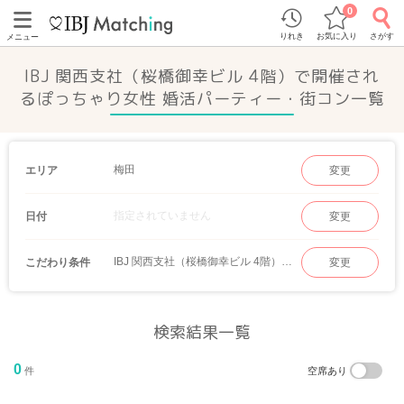
0
りれき
お気に入り
さがす
メニュー
IBJ 関西支社（桜橋御幸ビル 4階）で開催され
るぽっちゃり女性 婚活パーティー・街コン一覧
梅田
エリア
変更
指定されていません
日付
変更
IBJ 関西支社（桜橋御幸ビル 4階）｜ぽっちゃり女性
こだわり条件
変更
検索結果一覧
0
件
空席あり