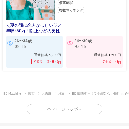
個室8対8
複数マッチング
＼夏の間に恋人がほしい♡／
年収450万円以上などの男性
26〜34歳
24〜30歳
残り1席
残り1席
通常価格
5,200
円
通常価格
1,500
円
3,000
0
初参加
初参加
円
円
IBJ Matching
関西
大阪府
梅田
IBJ 関西支社（桜橋御幸ビル 4階）の
ページトップへ