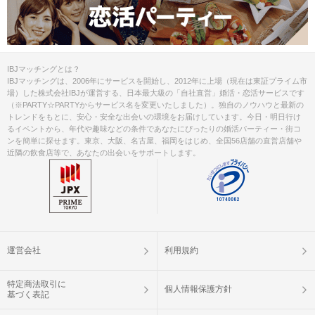
IBJマッチングとは？
IBJマッチングは、2006年にサービスを開始し、2012年に上場（現在は東証プライム市
場）した株式会社IBJが運営する、日本最大級の「自社直営」婚活・恋活サービスです
（※PARTY☆PARTYからサービス名を変更いたしました）。独自のノウハウと最新の
トレンドをもとに、安心・安全な出会いの環境をお届けしています。今日・明日行け
るイベントから、年代や趣味などの条件であなたにぴったりの婚活パーティー・街コ
ンを簡単に探せます。東京、大阪、名古屋、福岡をはじめ、全国56店舗の直営店舗や
近隣の飲食店等で、あなたの出会いをサポートします。
運営会社
利用規約
特定商法取引に
個人情報保護方針
基づく表記