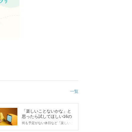
一覧
「楽しいことないかな」と
思ったら試してほしい16の
こと
何も予定がない休日など「楽しいこ
とないかな…」と感じたことがある