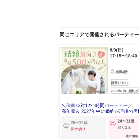
同じエリアで開催されるパーティー
8/9(日)
17:15〜18:40
梅田4階
個室12対12
2027年中に婚約
＼個室12対12×1時間パーティー／
高年収＆ 2027年中に婚約が理想の男
24〜31歳
26〜34歳
残り2席
締め切り
通常価格