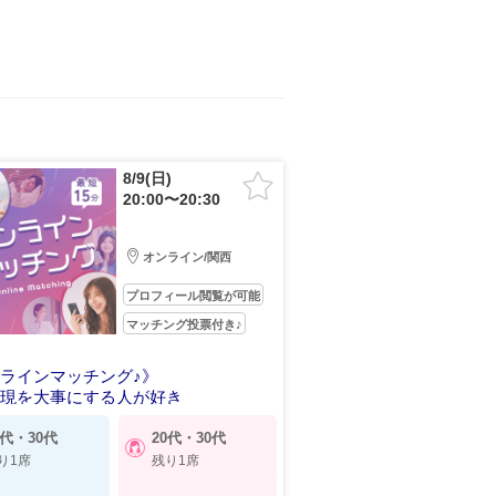
8/9(日)
20:00〜20:30
オンライン/関西
プロフィール閲覧が可能
マッチング投票付き♪
ラインマッチング♪》
表現を大事にする人が好き
0代・30代
20代・30代
り1席
残り1席