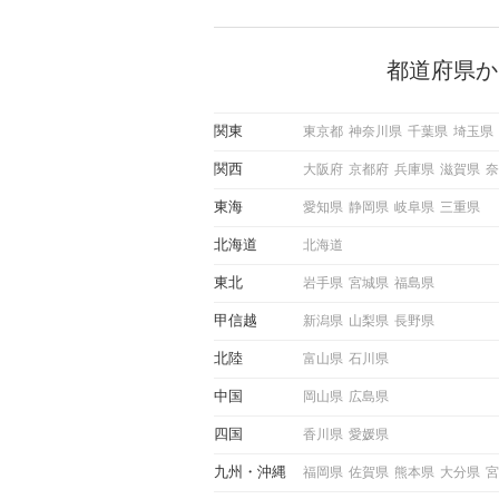
で女性が話しかけて欲しい時
サインに、早く気づいてアプ
できるかにも左右されます。
から恋人作りを本格的に始め
都道府県か
している方は、女性が異性を
出すサインをしっかりと理解
しい行動に移せるかどうかが
関東
東京都
神奈川県
千葉県
埼玉県
この記事では、女性が話しか
しい時に出すサインとその心
関西
大阪府
京都府
兵庫県
滋賀県
奈
しく解説した後、婚活イベン
際にサインを受け取った場合
東海
愛知県
静岡県
岐阜県
三重県
ような行動に繋げるべきかを
していきます。
北海道
北海道
東北
岩手県
宮城県
福島県
甲信越
新潟県
山梨県
長野県
北陸
富山県
石川県
中国
岡山県
広島県
四国
香川県
愛媛県
九州
沖縄
福岡県
佐賀県
熊本県
大分県
宮