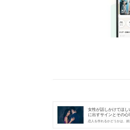
女性が話しかけてほし
に出すサインとその心
は？
恋人を作れるかどうかは、婚
ントにかかわらず職場や飲み