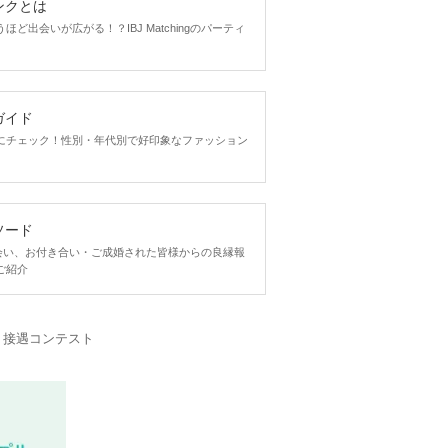
ンクとは
ど出会いが広がる！？IBJ Matchingのパーティ
ガイド
にチェック！性別・年代別で好印象なファッション
ソード
ngで出会い、お付き合い・ご成婚された皆様からの良縁報
ご紹介
・接遇コンテスト