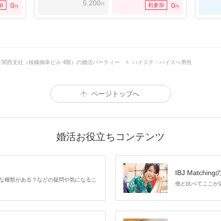
5,200
円
0
0
加
初参加
円
円
BJ 関西支社（桜橋御幸ビル 4階）の婚活パーティー
ハイステ・ハイスぺ男性
ページトップへ
婚活お役立ちコンテンツ
IBJ Matchin
な種類がある？などの疑問や気になるこ
他と比べてここが違う