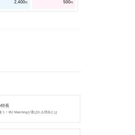
2,400
500
円
円
gの特長
！IBJ Matchingが選ばれる理由とは