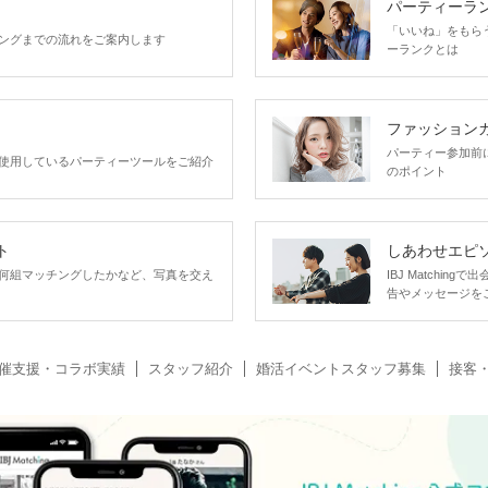
パーティーラ
「いいね」をもらうほ
ングまでの流れをご案内します
ーランクとは
ファッション
パーティー参加前
使用しているパーティーツールをご紹介
のポイント
ト
しあわせエピ
何組マッチングしたかなど、写真を交え
IBJ Matchi
告やメッセージを
催支援・コラボ実績
スタッフ紹介
婚活イベントスタッフ募集
接客