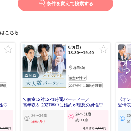
条件を変えて検索する
はこちら
8/9(日)
18:30〜19:40
梅田4階
個室12対12
が理想
2027年中に婚約が理想
＼個室12対12×1時間パーティー／
《オン
性♡
高年収＆ 2027年中に婚約が理想の男性♡
愛情
24〜31歳
26〜34歳
2
残り1席
締め切り
残
1,500
円
通常価格
1,500
円