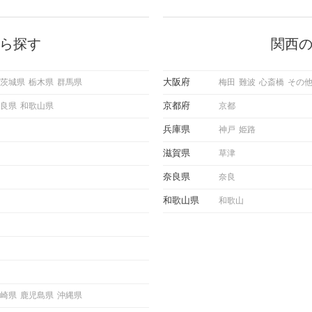
に出す
いいな」と感じたら、次はデートに
ローチ
誘いたくなるもの。 しかし、中に
 これ
は「どう誘ったらいいの？」とお困
ようと
りの男性もいらっしゃるのではない
ら探す
関西
求めて
でしょうか。 そこで今回は、男性
し、正
から女性へ送るLINEでのデートの
重要。
誘い方のコツをご紹介します。例文
大阪府
茨城県
栃木県
群馬県
梅田
難波
心斎橋
その
けて欲
も混じえながら解説するので、ぜひ
理を詳
参考にしてください。
京都府
良県
和歌山県
京都
トで実
にどの
兵庫県
神戸
姫路
ご紹介
滋賀県
草津
奈良県
奈良
和歌山県
和歌山
崎県
鹿児島県
沖縄県