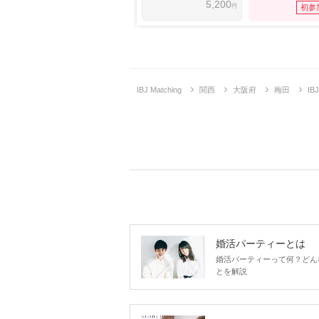
5,200
円
初参
IBJ Matching
関西
大阪府
梅田
I
婚活パーティーとは
婚活パーティーって何？どん
とを解説