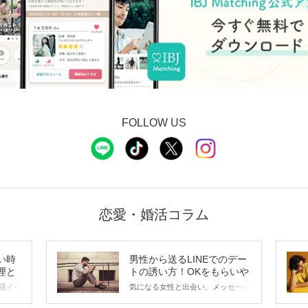
FOLLOW US
恋愛・婚活コラム
い時
男性から送るLINEでのデー
理と
トの誘い方！OKをもらいや
すいメッセージのコツは？
活イベ
気になる女性と出会い、メッセージ
会の場
のやり取りを続けてく中で「この人