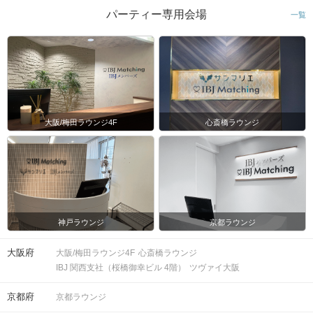
パーティー専用会場
一覧
大阪/梅田ラウンジ4F
心斎橋ラウンジ
神戸ラウンジ
京都ラウンジ
大阪府
大阪/梅田ラウンジ4F
心斎橋ラウンジ
IBJ 関西支社（桜橋御幸ビル 4階）
ツヴァイ大阪
京都府
京都ラウンジ