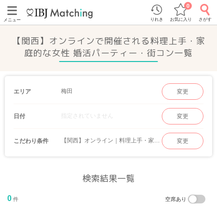
0
りれき
お気に入り
さがす
メニュー
【関西】オンラインで開催される料理上手・家
庭的な女性 婚活パーティー・街コン一覧
梅田
エリア
変更
指定されていません
日付
変更
【関西】オンライン｜料理上手・家庭的な女性
こだわり条件
変更
検索結果一覧
0
件
空席あり