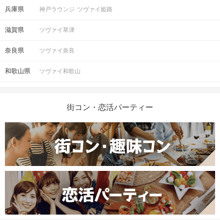
兵庫県
神戸ラウンジ
ツヴァイ姫路
滋賀県
ツヴァイ草津
奈良県
ツヴァイ奈良
和歌山県
ツヴァイ和歌山
街コン・恋活パーティー