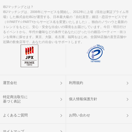
IBJマッチングとは？
IBJマッチングは、2006年にサービスを開始し、2012年に上場（現在は東証プライム市
場）した株式会社IBJが運営する、日本最大級の「自社直営」婚活・恋活サービスです
（※PARTY☆PARTYからサービス名を変更いたしました）。独自のノウハウと最新の
トレンドをもとに、安心・安全な出会いの環境をお届けしています。今日・明日行け
るイベントから、年代や趣味などの条件であなたにぴったりの婚活パーティー・街コ
ンを簡単に探せます。東京、大阪、名古屋、福岡をはじめ、全国56店舗の直営店舗や
近隣の飲食店等で、あなたの出会いをサポートします。
運営会社
利用規約
特定商法取引に
個人情報保護方針
基づく表記
よくあるご質問
お問い合わせ
サイトマップ