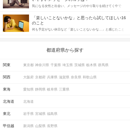
をしっかりと理解し、正しい行動に移せるかどうかが重要。 この
気になる女性と出会い、メッセージのやり取りを続けてく中で
記事では、女性が話しかけて欲しい時に出すサインとその心理を
「この人いいな」と感じたら、次はデートに誘いたくなるもの。
詳しく解説した後、婚活イベントで実際にサインを受け取った場
しかし、中には「どう誘ったらいいの？」とお困りの男性もいら
合にどのような行動に繋げるべきかをご紹介していきます。
「楽しいことないかな」と思ったら試してほしい16
っしゃるのではないでしょうか。 そこで今回は、男性から女性へ
のこと
送るLINEでのデートの誘い方のコツをご紹介します。例文も混じ
何も予定がない休日など「楽しいことないかな…」と感じたこと
えながら解説するので、ぜひ参考にしてください。
がある人もいるのでは？ 日常が退屈に感じるなら、いますぐ楽し
いことを始めましょう！ いますぐ楽しい気分になれる対処法か
ら、恋愛・自分磨き・趣味などジャンル別の楽しいことまで、16
の楽しいことアイデアを集めました♪ いままさに楽しいことを探し
都道府県から探す
ている方は必見です。
関東
東京都
神奈川県
千葉県
埼玉県
茨城県
栃木県
群馬県
関西
大阪府
京都府
兵庫県
滋賀県
奈良県
和歌山県
東海
愛知県
静岡県
岐阜県
三重県
北海道
北海道
東北
岩手県
宮城県
福島県
甲信越
新潟県
山梨県
長野県