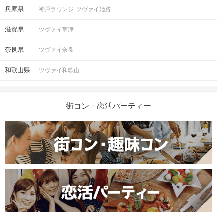
兵庫県
神戸ラウンジ
ツヴァイ姫路
滋賀県
ツヴァイ草津
奈良県
ツヴァイ奈良
和歌山県
ツヴァイ和歌山
街コン・恋活パーティー