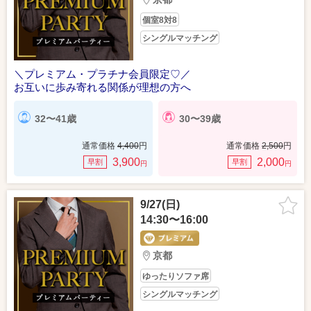
個室8対8
シングルマッチング
＼プレミアム・プラチナ会員限定♡／
お互いに歩み寄れる関係が理想の方へ
32〜41歳
30〜39歳
通常価格
4,400
円
通常価格
2,500
円
3,900
2,000
早割
早割
円
円
9/27(日)
14:30〜16:00
京都
ゆったりソファ席
シングルマッチング