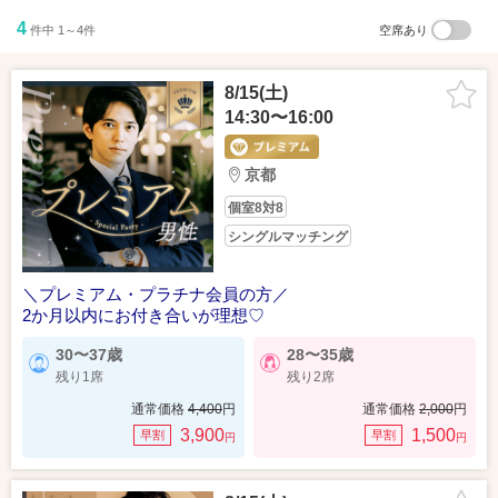
4
件中 1～4件
空席あり
8/15(土)
14:30〜16:00
京都
個室8対8
シングルマッチング
＼プレミアム・プラチナ会員の方／
2か月以内にお付き合いが理想♡
30〜37歳
28〜35歳
残り1席
残り2席
通常価格
4,400
円
通常価格
2,000
円
3,900
1,500
早割
早割
円
円