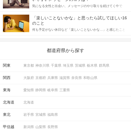
をしっかりと理解し、正しい行動に移せるかどうかが重要。 この
気になる女性と出会い、メッセージのやり取りを続けてく中で
記事では、女性が話しかけて欲しい時に出すサインとその心理を
「この人いいな」と感じたら、次はデートに誘いたくなるもの。
詳しく解説した後、婚活イベントで実際にサインを受け取った場
しかし、中には「どう誘ったらいいの？」とお困りの男性もいら
合にどのような行動に繋げるべきかをご紹介していきます。
「楽しいことないかな」と思ったら試してほしい16
っしゃるのではないでしょうか。 そこで今回は、男性から女性へ
のこと
送るLINEでのデートの誘い方のコツをご紹介します。例文も混じ
何も予定がない休日など「楽しいことないかな…」と感じたこと
えながら解説するので、ぜひ参考にしてください。
がある人もいるのでは？ 日常が退屈に感じるなら、いますぐ楽し
いことを始めましょう！ いますぐ楽しい気分になれる対処法か
ら、恋愛・自分磨き・趣味などジャンル別の楽しいことまで、16
の楽しいことアイデアを集めました♪ いままさに楽しいことを探し
都道府県から探す
ている方は必見です。
関東
東京都
神奈川県
千葉県
埼玉県
茨城県
栃木県
群馬県
関西
大阪府
京都府
兵庫県
滋賀県
奈良県
和歌山県
東海
愛知県
静岡県
岐阜県
三重県
北海道
北海道
東北
岩手県
宮城県
福島県
甲信越
新潟県
山梨県
長野県