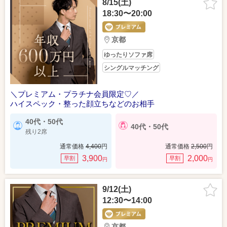
8/15(土)
18:30〜20:00
京都
ゆったりソファ席
シングルマッチング
＼プレミアム・プラチナ会員限定♡／
ハイスペック・整った顔立ちなどのお相手
40代・50代
40代・50代
残り2席
通常価格
4,400
円
通常価格
2,500
円
3,900
2,000
早割
早割
円
円
9/12(土)
12:30〜14:00
京都