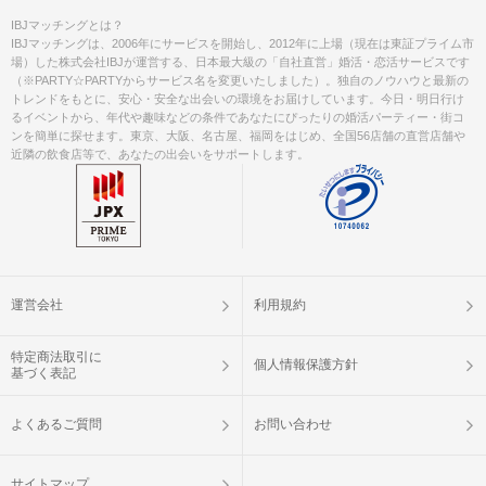
IBJマッチングとは？
IBJマッチングは、2006年にサービスを開始し、2012年に上場（現在は東証プライム市
場）した株式会社IBJが運営する、日本最大級の「自社直営」婚活・恋活サービスです
（※PARTY☆PARTYからサービス名を変更いたしました）。独自のノウハウと最新の
トレンドをもとに、安心・安全な出会いの環境をお届けしています。今日・明日行け
るイベントから、年代や趣味などの条件であなたにぴったりの婚活パーティー・街コ
ンを簡単に探せます。東京、大阪、名古屋、福岡をはじめ、全国56店舗の直営店舗や
近隣の飲食店等で、あなたの出会いをサポートします。
運営会社
利用規約
特定商法取引に
個人情報保護方針
基づく表記
よくあるご質問
お問い合わせ
サイトマップ