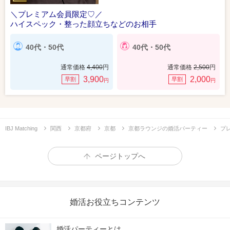
＼プレミアム会員限定♡／
ハイスペック・整った顔立ちなどのお相手
40代・50代
40代・50代
通常価格
4,400
円
通常価格
2,500
円
3,900
2,000
早割
早割
円
円
IBJ Matching
関西
京都府
京都
京都ラウンジの婚活パーティー
プ
ページトップへ
婚活お役立ちコンテンツ
婚活パーティーとは