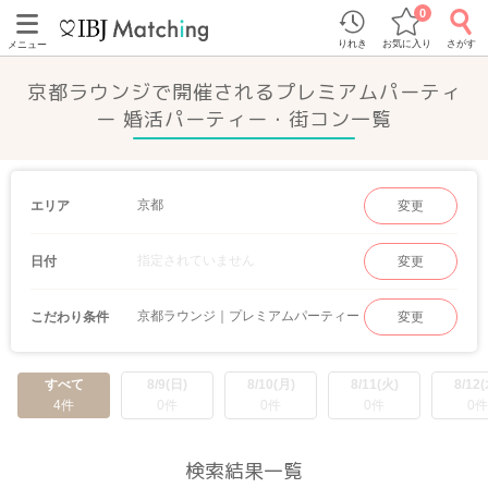
0
りれき
お気に入り
さがす
メニュー
京都ラウンジで開催されるプレミアムパーティ
ー 婚活パーティー・街コン一覧
京都
エリア
変更
指定されていません
日付
変更
京都ラウンジ｜プレミアムパーティー
こだわり条件
変更
すべて
8/9(日)
8/10(月)
8/11(火)
8/12(
4件
0件
0件
0件
0件
検索結果一覧