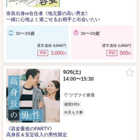
奈良出身or在住者《地元愛の高い男女》
一緒に心地よく過ごせるお相手と出会いたい
30〜39歳
30〜39歳
通常価格
3,500
円
通常価格
1,000
円
3,000
500
早割
早割
円
円
9/26(土)
14:00〜15:30
ツヴァイ奈良
個室6対6
外見も大事
《容姿重視のPARTY》
高身長＆安定収入の男性限定