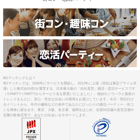
IBJマッチングとは？
IBJマッチングは、2006年にサービスを開始し、2012年に上場（現在は東証プライム市
場）した株式会社IBJが運営する、日本最大級の「自社直営」婚活・恋活サービスです
（※PARTY☆PARTYからサービス名を変更いたしました）。独自のノウハウと最新の
トレンドをもとに、安心・安全な出会いの環境をお届けしています。今日・明日行け
るイベントから、年代や趣味などの条件であなたにぴったりの婚活パーティー・街コ
ンを簡単に探せます。東京、大阪、名古屋、福岡をはじめ、全国56店舗の直営店舗や
近隣の飲食店等で、あなたの出会いをサポートします。