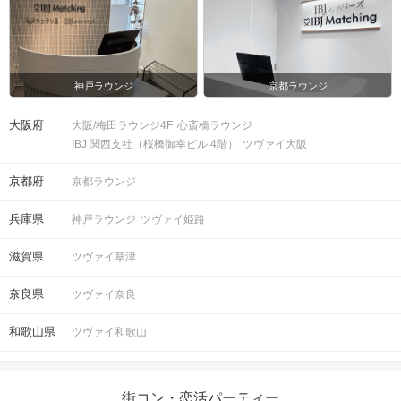
神戸ラウンジ
京都ラウンジ
大阪府
大阪/梅田ラウンジ4F
心斎橋ラウンジ
IBJ 関西支社（桜橋御幸ビル 4階）
ツヴァイ大阪
京都府
京都ラウンジ
兵庫県
神戸ラウンジ
ツヴァイ姫路
滋賀県
ツヴァイ草津
奈良県
ツヴァイ奈良
和歌山県
ツヴァイ和歌山
街コン・恋活パーティー