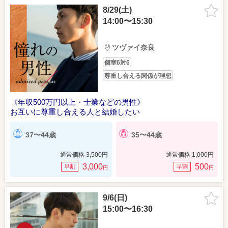
8/29(土)
14:00〜15:30
ツヴァイ奈良
個室6対6
尊重し合える関係が理想
《年収500万円以上・士業などの男性》
お互いに尊重し合える人と結婚したい
37〜44歳
35〜44歳
通常価格
3,500
円
通常価格
1,000
円
3,000
500
早割
早割
円
円
9/6(日)
15:00〜16:30