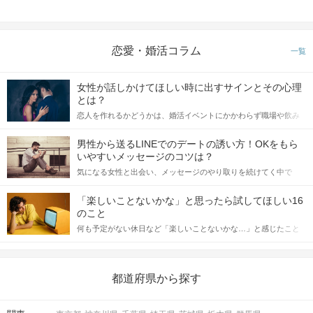
恋愛・婚活コラム
一覧
女性が話しかけてほしい時に出すサインとその心理
とは？
恋人を作れるかどうかは、婚活イベントにかかわらず職場や飲み
会の場で女性が話しかけて欲しい時に出すサインに、早く気づい
てアプローチできるかにも左右されます。 これから恋人作りを本
男性から送るLINEでのデートの誘い方！OKをもら
格的に始めようとしている方は、女性が異性を求めて出すサイン
いやすいメッセージのコツは？
をしっかりと理解し、正しい行動に移せるかどうかが重要。 この
気になる女性と出会い、メッセージのやり取りを続けてく中で
記事では、女性が話しかけて欲しい時に出すサインとその心理を
「この人いいな」と感じたら、次はデートに誘いたくなるもの。
詳しく解説した後、婚活イベントで実際にサインを受け取った場
しかし、中には「どう誘ったらいいの？」とお困りの男性もいら
合にどのような行動に繋げるべきかをご紹介していきます。
「楽しいことないかな」と思ったら試してほしい16
っしゃるのではないでしょうか。 そこで今回は、男性から女性へ
のこと
送るLINEでのデートの誘い方のコツをご紹介します。例文も混じ
何も予定がない休日など「楽しいことないかな…」と感じたこと
えながら解説するので、ぜひ参考にしてください。
がある人もいるのでは？ 日常が退屈に感じるなら、いますぐ楽し
いことを始めましょう！ いますぐ楽しい気分になれる対処法か
ら、恋愛・自分磨き・趣味などジャンル別の楽しいことまで、16
の楽しいことアイデアを集めました♪ いままさに楽しいことを探し
都道府県から探す
ている方は必見です。