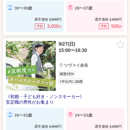
30〜39歳
28〜37歳
通常価格
3,500
円
通常価格
1,000
円
3,000
500
早割
早割
円
円
9/27(日)
15:00〜16:30
ツヴァイ奈良
個室6対6
1年以内に結婚
《初婚・子ども好き・ノンスモーカー》
安定職の男性がお集まり
26〜33歳
24〜33歳
通常価格
3,500
円
通常価格
1,000
円