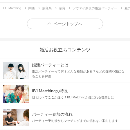
IBJ Matching
関西
奈良県
奈良
ツヴァイ奈良の婚活パーティー
魅
ページトップへ
婚活お役立ちコンテンツ
婚活パーティーとは
婚活パーティーって何？どんな種類がある？などの疑問や気にな
ることを解説
IBJ Matchingの特長
他と比べてここが違う！IBJ Matchingが選ばれる理由とは
パーティー参加の流れ
パーティー予約後からマッチングまでの流れをご案内します