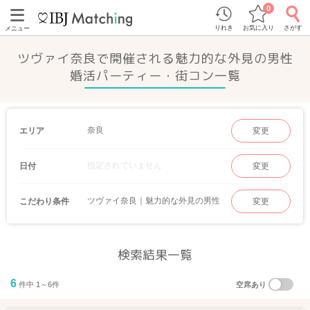
0
りれき
お気に入り
さがす
メニュー
ツヴァイ奈良で開催される魅力的な外見の男性
婚活パーティー・街コン一覧
奈良
エリア
変更
指定されていません
日付
変更
ツヴァイ奈良｜魅力的な外見の男性
こだわり条件
変更
検索結果一覧
6
件中 1～6件
空席あり