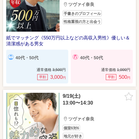
ツヴァイ奈良
手書きのプロフィール
性格重視の方と出会う
紙でマッチング《550万円以上などの高収入男性》優しい＆
清潔感がある男女
40代・50代
40代・50代
通常価格
3,500
円
通常価格
1,000
円
3,000
500
早割
早割
円
円
9/19(土)
13:00〜14:30
ツヴァイ奈良
個室6対6
地元が好き