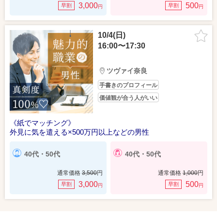
3,000
500
早割
早割
円
円
10/4(日)
16:00〜17:30
ツヴァイ奈良
手書きのプロフィール
価値観が合う人がいい
《紙でマッチング》
外見に気を遣える×500万円以上などの男性
40代・50代
40代・50代
通常価格
3,500
円
通常価格
1,000
円
3,000
500
早割
早割
円
円