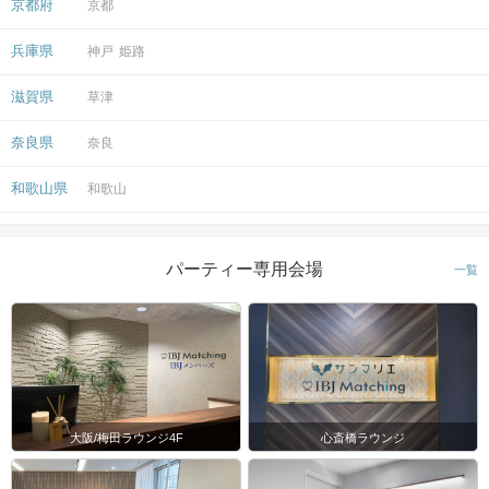
京都府
京都
兵庫県
神戸
姫路
滋賀県
草津
奈良県
奈良
和歌山県
和歌山
パーティー専用会場
一覧
大阪/梅田ラウンジ4F
心斎橋ラウンジ