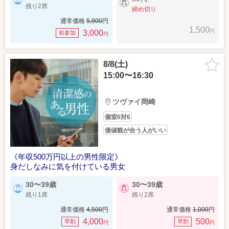
残り2席
締め切り
通常価格
5,900
円
1,500
円
3,000
初参加
円
8/8(土)
15:00〜16:30
ツヴァイ岡崎
個室6対6
価値観が合う人がいい
《年収500万円以上の男性限定》
身だしなみに気を付けている男女
30〜39歳
30〜39歳
残り1席
残り2席
通常価格
4,500
円
通常価格
1,000
円
4,000
500
早割
早割
円
円