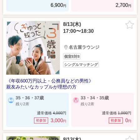
6,900
2,700
円
円
8/13(木)
17:00〜18:30
名古屋ラウンジ
個室8対8
シングルマッチング
《年収600万円以上・公務員などの男性》
親友みたいなカップルが理想の方
35・36・37歳
33・34・35歳
残り2席
残り2席
通常価格
4,000
円
通常価格
1,000
円
3,000
0
初参加
初参加
円
円
8/13(木)