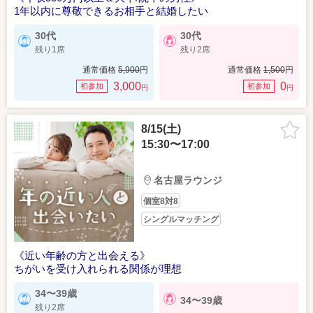
1年以内に尊敬できるお相手と結婚したい
30代
30代
残り1席
残り2席
通常価格
5,900
円
通常価格
1,500
円
3,000
0
初参加
初参加
円
円
8/15(土)
15:30〜17:00
名古屋ラウンジ
個室8対8
シングルマッチング
《近い年齢の方と出会える》
ちがいを受け入れられる関係が理想
34〜39歳
34〜39歳
残り2席