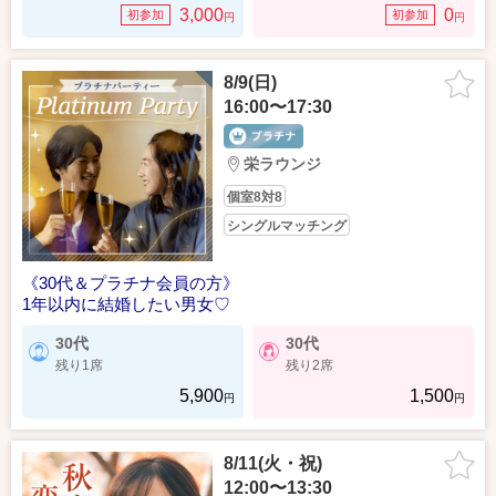
3,000
0
初参加
初参加
円
円
8/9(日)
16:00〜17:30
栄ラウンジ
個室8対8
シングルマッチング
《30代＆プラチナ会員の方》
1年以内に結婚したい男女♡
30代
30代
残り1席
残り2席
5,900
1,500
円
円
8/11(火・祝)
12:00〜13:30