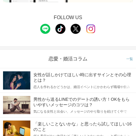
FOLLOW US
恋愛・婚活コラム
一覧
女性が話しかけてほしい時に出すサインとその心理
とは？
恋人を作れるかどうかは、婚活イベントにかかわらず職場や飲み
会の場で女性が話しかけて欲しい時に出すサインに、早く気づい
てアプローチできるかにも左右されます。 これから恋人作りを本
男性から送るLINEでのデートの誘い方！OKをもら
格的に始めようとしている方は、女性が異性を求めて出すサイン
いやすいメッセージのコツは？
をしっかりと理解し、正しい行動に移せるかどうかが重要。 この
気になる女性と出会い、メッセージのやり取りを続けてく中で
記事では、女性が話しかけて欲しい時に出すサインとその心理を
「この人いいな」と感じたら、次はデートに誘いたくなるもの。
詳しく解説した後、婚活イベントで実際にサインを受け取った場
しかし、中には「どう誘ったらいいの？」とお困りの男性もいら
合にどのような行動に繋げるべきかをご紹介していきます。
「楽しいことないかな」と思ったら試してほしい16
っしゃるのではないでしょうか。 そこで今回は、男性から女性へ
のこと
送るLINEでのデートの誘い方のコツをご紹介します。例文も混じ
何も予定がない休日など「楽しいことないかな…」と感じたこと