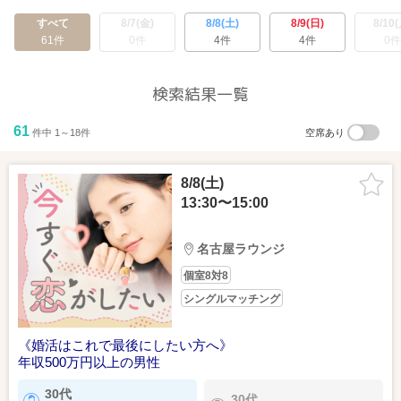
すべて
8/7(金)
8/8(土)
8/9(日)
8/10(
61件
0件
4件
4件
0件
検索結果一覧
61
件中 1～18件
空席あり
8/8(土)
13:30〜15:00
名古屋ラウンジ
個室8対8
シングルマッチング
《婚活はこれで最後にしたい方へ》
年収500万円以上の男性
30代
30代