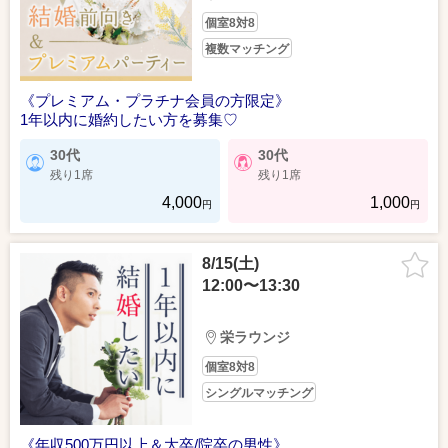
個室8対8
複数マッチング
《プレミアム・プラチナ会員の方限定》
1年以内に婚約したい方を募集♡
30代
30代
残り1席
残り1席
4,000
1,000
円
円
8/15(土)
12:00〜13:30
栄ラウンジ
個室8対8
シングルマッチング
《年収500万円以上＆大卒/院卒の男性》