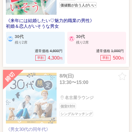
価値観が合う人がいい
《来年には結婚したい♡魅力的職業の男性》
初婚＆恋人がいそうな男女
30代
30代
残り2席
残り2席
通常価格
4,800
円
通常価格
1,000
円
4,300
500
早割
早割
円
円
8/9(日)
13:30〜15:00
名古屋ラウンジ
個室8対8
シングルマッチング
《男女30代の同年代》