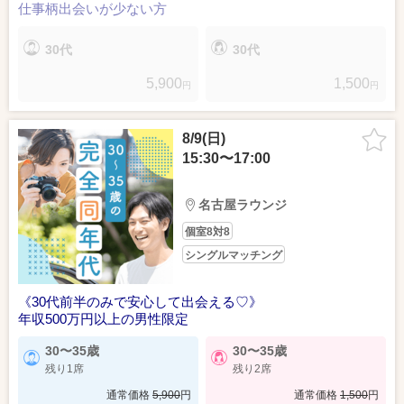
仕事柄出会いが少ない方
30代
30代
5,900
1,500
円
円
8/9(日)
15:30〜17:00
名古屋ラウンジ
個室8対8
シングルマッチング
《30代前半のみで安心して出会える♡》
年収500万円以上の男性限定
30〜35歳
30〜35歳
残り1席
残り2席
通常価格
5,900
円
通常価格
1,500
円