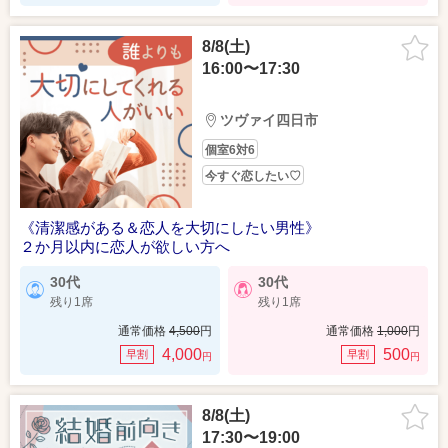
8/8(土)
16:00〜17:30
ツヴァイ四日市
個室6対6
今すぐ恋したい♡
《清潔感がある＆恋人を大切にしたい男性》
２か月以内に恋人が欲しい方へ
30代
30代
残り1席
残り1席
通常価格
4,500
円
通常価格
1,000
円
4,000
500
早割
早割
円
円
8/8(土)
17:30〜19:00