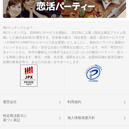
IBJマッチングとは？
IBJマッチングは、2006年にサービスを開始し、2012年に上場（現在は東証プライム市
場）した株式会社IBJが運営する、日本最大級の「自社直営」婚活・恋活サービスです
（※PARTY☆PARTYからサービス名を変更いたしました）。独自のノウハウと最新の
トレンドをもとに、安心・安全な出会いの環境をお届けしています。今日・明日行け
るイベントから、年代や趣味などの条件であなたにぴったりの婚活パーティー・街コ
ンを簡単に探せます。東京、大阪、名古屋、福岡をはじめ、全国56店舗の直営店舗や
近隣の飲食店等で、あなたの出会いをサポートします。
運営会社
利用規約
特定商法取引に
個人情報保護方針
基づく表記