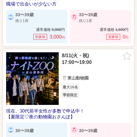
職場で出会いが少ない方
33〜39歳
33〜39歳
残り1席
残り1席
通常価格
5,900
円
通常価格
1,500
円
3,000
0
初参加
初参加
円
円
8/11(火・祝)
17:00〜19:00
東山動物園
最大16名
季節限定
現在、30代前半女性が多数で申込中！
【夏限定♡夜の動物園おさんぽ】
30〜39歳
30〜39歳