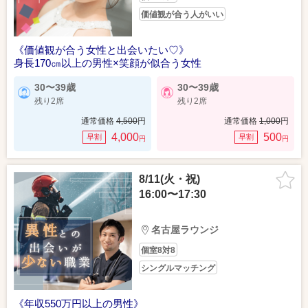
価値観が合う人がいい
《価値観が合う女性と出会いたい♡》
身長170㎝以上の男性×笑顔が似合う女性
30〜39歳
30〜39歳
残り2席
残り2席
通常価格
4,500
円
通常価格
1,000
円
4,000
500
早割
早割
円
円
8/11(火・祝)
16:00〜17:30
名古屋ラウンジ
個室8対8
シングルマッチング
《年収550万円以上の男性》