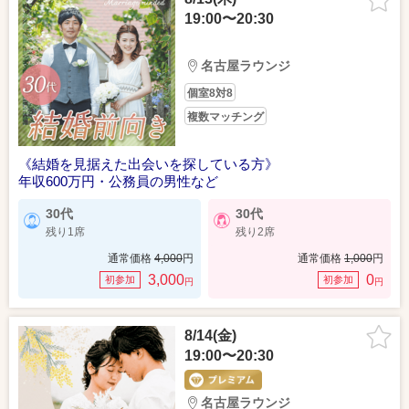
19:00〜20:30
名古屋ラウンジ
個室8対8
複数マッチング
《結婚を見据えた出会いを探している方》
年収600万円・公務員の男性など
30代
30代
残り1席
残り2席
通常価格
4,000
円
通常価格
1,000
円
3,000
0
初参加
初参加
円
円
8/14(金)
19:00〜20:30
名古屋ラウンジ