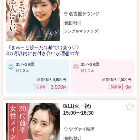
名古屋ラウンジ
個室8対8
シングルマッチング
《ぎゅっと絞った年齢で出会う♡》
3カ月以内にお付き合いが理想の方
35〜39歳
35〜39歳
残り2席
残り1席
通常価格
5,900
円
通常価格
1,500
円
3,000
0
初参加
初参加
円
円
8/11(火・祝)
15:00〜16:30
ツヴァイ岐阜
個室6対6