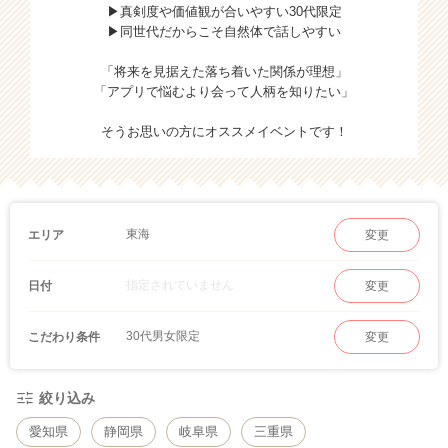
▶真剣度や価値観が合いやすい30代限定
▶同世代だからこそ自然体で話しやすい
「将来を見据えた落ち着いた関係が理想」
「アプリで悩むより会って人柄を知りたい」
そうお思いの方にオススメイベントです！
東海
エリア
変更
指定されていません
日付
変更
30代男女限定
こだわり条件
変更
絞り込み
愛知県
静岡県
岐阜県
三重県