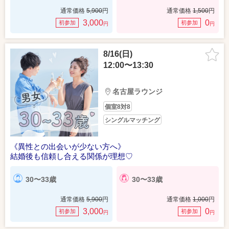
通常価格
5,900
円
通常価格
1,500
円
3,000
0
初参加
初参加
円
円
8/16(日)
12:00〜13:30
名古屋ラウンジ
個室8対8
シングルマッチング
《異性との出会いが少ない方へ》
結婚後も信頼し合える関係が理想♡
30〜33歳
30〜33歳
通常価格
5,900
円
通常価格
1,000
円
3,000
0
初参加
初参加
円
円