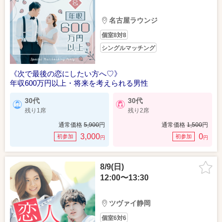
名古屋ラウンジ
個室8対8
シングルマッチング
《次で最後の恋にしたい方へ♡》
年収600万円以上・将来を考えられる男性
30代
30代
残り1席
残り2席
通常価格
5,900
円
通常価格
1,500
円
3,000
0
初参加
初参加
円
円
8/9(日)
12:00〜13:30
ツヴァイ静岡
個室6対6