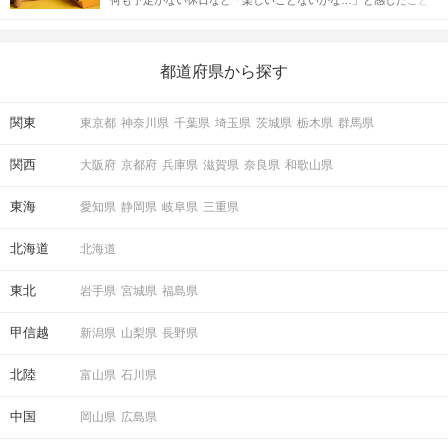
えながら解説するので、ぜひ参考にしてください。
がある人もいるのでは？ 日常が退屈に感じるなら、いますぐ楽し
いことを始めましょう！ いますぐ楽しい気分になれる対処法か
ら、恋愛・自分磨き・趣味などジャンル別の楽しいことまで、16
の楽しいことアイデアを集めました♪ いままさに楽しいことを探し
都道府県から探す
ている方は必見です。
関東
東京都
神奈川県
千葉県
埼玉県
茨城県
栃木県
群馬県
関西
大阪府
京都府
兵庫県
滋賀県
奈良県
和歌山県
東海
愛知県
静岡県
岐阜県
三重県
北海道
北海道
東北
岩手県
宮城県
福島県
甲信越
新潟県
山梨県
長野県
北陸
富山県
石川県
中国
岡山県
広島県