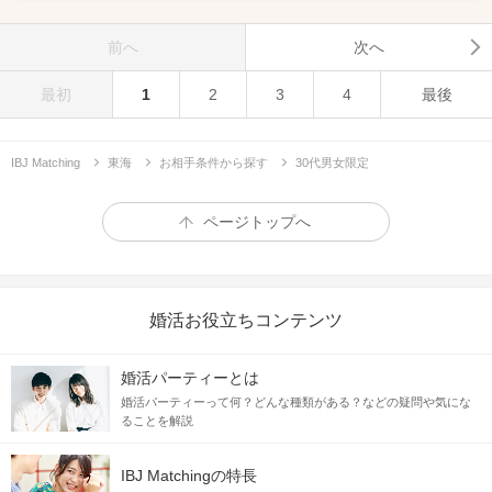
前へ
次へ
最初
1
2
3
4
最後
IBJ Matching
東海
お相手条件から探す
30代男女限定
ページトップへ
婚活お役立ちコンテンツ
婚活パーティーとは
婚活パーティーって何？どんな種類がある？などの疑問や気にな
ることを解説
IBJ Matchingの特長